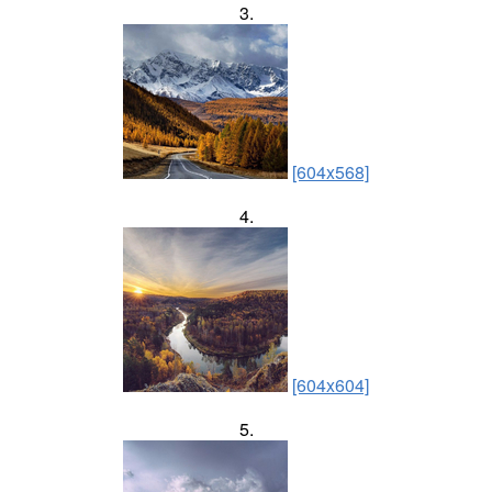
3.
[604x568]
4.
[604x604]
5.