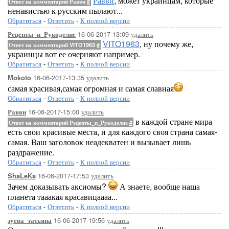
Равви
, может украинцам, которые
Ответ на комментарий Равви
#
ненавистью к русским пылают...
Обратиться
-
Ответить
-
К полной версии
16-06-2017-13:09
удалить
Рецепты_и_Рукоделие
VITO1963
, ну почему же,
Ответ на комментарий VITO1963
#
украинцы вот ее очерняют например.
Обратиться
-
Ответить
-
К полной версии
16-06-2017-13:35
удалить
Mokoto
самая красивая,самая огромная и самая славная
Обратиться
-
Ответить
-
К полной версии
16-06-2017-15:00
удалить
Равви
в каждой стране мира
Ответ на комментарий Рецепты_и_Рукоделие
#
есть свои красивые места, и для каждого своя страна самая-
самая. Ваш заголовок неадекватен и вызывает лишь
раздражение.
Обратиться
-
Ответить
-
К полной версии
16-06-2017-17:53
удалить
ShaLeKa
Зачем доказывать аксиомы?
А знаете, вообще наша
планета тааакая красавицаааа...
Обратиться
-
Ответить
-
К полной версии
16-06-2017-19:56
удалить
зуева_татьяна