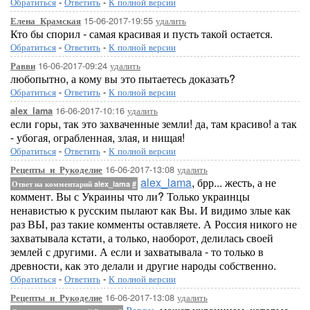
Обратиться
-
Ответить
-
К полной версии
15-06-2017-19:55
удалить
Елена_Крамская
Кто бы спорил - самая красивая и пусть такой остается.
Обратиться
-
Ответить
-
К полной версии
16-06-2017-09:24
удалить
Равви
любопытно, а кому вы это пытаетесь доказать?
Обратиться
-
Ответить
-
К полной версии
16-06-2017-10:16
удалить
alex_lama
если горы, так это захваченные земли! да, там красиво! а так
- убогая, ограбленная, злая, и нищая!
Обратиться
-
Ответить
-
К полной версии
16-06-2017-13:08
удалить
Рецепты_и_Рукоделие
alex_lama
, брр... жесть, а не
Ответ на комментарий alex_lama
#
коммент. Вы с Украины что ли? Только украинцы
ненавистью к русским пылают как Вы. И видимо злые как
раз ВЫ, раз такие комменты оставляете. А Россия никого не
захватывала кстати, а только, наоборот, делилась своей
землей с другими. А если и захватывала - то только в
древности, как это делали и другие народы собственно.
Обратиться
-
Ответить
-
К полной версии
16-06-2017-13:08
удалить
Рецепты_и_Рукоделие