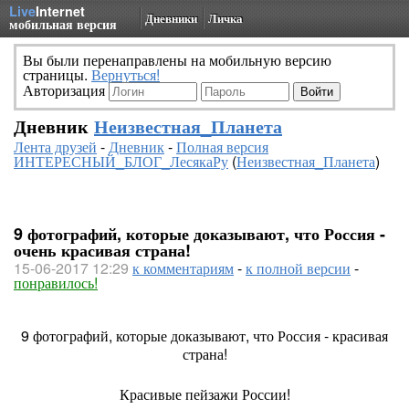
Live
Internet
Дневники
Личка
мобильная версия
Вы были перенаправлены на мобильную версию
страницы.
Вернуться!
Авторизация
Дневник
Неизвестная_Планета
Лента друзей
-
Дневник
-
Полная версия
ИНТЕРЕСНЫЙ_БЛОГ_ЛесякаРу
(
Неизвестная_Планета
)
9 фотографий, которые доказывают, что Россия -
очень красивая страна!
15-06-2017 12:29
к комментариям
-
к полной версии
-
понравилось!
9 фотографий, которые доказывают, что Россия - красивая
страна!
Красивые пейзажи России!