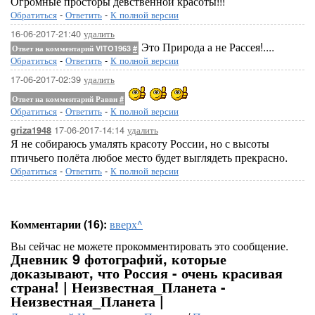
Огромные просторы девственной красоты!!!
Обратиться
-
Ответить
-
К полной версии
16-06-2017-21:40
удалить
Это Природа а не Рассея!....
Ответ на комментарий VITO1963
#
Обратиться
-
Ответить
-
К полной версии
17-06-2017-02:39
удалить
Ответ на комментарий Равви
#
Обратиться
-
Ответить
-
К полной версии
17-06-2017-14:14
удалить
griza1948
Я не собираюсь умалять красоту России, но с высоты
птичьего полёта любое место будет выглядеть прекрасно.
Обратиться
-
Ответить
-
К полной версии
Комментарии (16):
вверх^
Вы сейчас не можете прокомментировать это сообщение.
Дневник 9 фотографий, которые
доказывают, что Россия - очень красивая
страна! | Неизвестная_Планета -
Неизвестная_Планета |