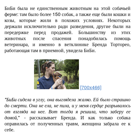
БиБи была не единственным животным на этой собачьей
ферме: там было более 150 собак, а также еще были кошки и
козы, которые жили в похожих условиях. Некоторых
держали исключительно ради разведения, другие были на
передержке перед продажей. Большинству из этих
животных после спасения понадобилась помощь
ветеринара, и именно в ветклинике Бренда Торторео,
работающая там в приемной, увидела БиБи.
[700x466]
"БиБи сидела в углу, она выглядела жалко. Ей было страшно
до смерти. Она не ела, не пила, и у меня сердце разрывалось
от взгляда на нее. Вот тогда я решила, что заберу ее
домой,
" - рассказывает Бренда. И как только собака
оправилась от полученных травм, женщина забрала ее к
себе.