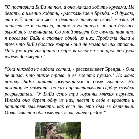
"Я поставила БиБи на пол, и она начала ходить кругами. Не
бегать, а именно ходить, - рассказывает Бренда. - Я думаю,
это всё, что она могла делать в течение своей жизни. Я
отнесла ее в спальню, потом в гостиную, но она боялась
выходить из комнаты. Со мной живут две внучки, так что
я поселила БиБи в спальне одной из них. Проблема была в
том, что БиБи боялась ковров - она не могла на них стоять.
Что уж тут говорить о мире за дверьми - он просто пугал
пуделя до смерти."
"Она никогда не видела солнца
, - рассказывает Бренда. -
Она
не знала, что такое трава, и ее все это пугало." Но мало
помалу БиБи начала осваиваться в доме Бренды. Но
некоторые моменты до сих пор заставляют сердце хозяйки
разрываться: "У БиБи есть три корзины мягких игрушек.
Иногда она берет одну из них, несет к себе в кровать и
начинает вылизывать, как если бы это был ее детеныш.
Облизывает и облизывает, и засыпает рядом."