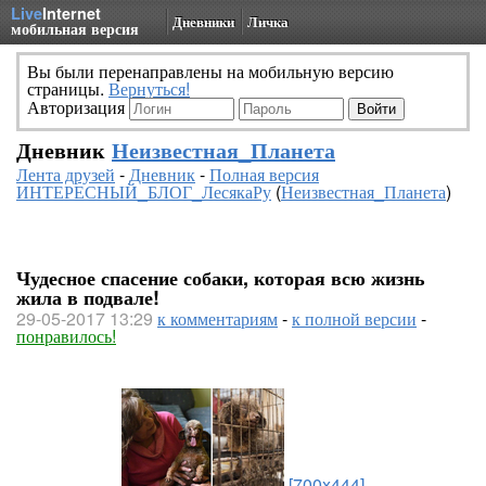
Live
Internet
Дневники
Личка
мобильная версия
Вы были перенаправлены на мобильную версию
страницы.
Вернуться!
Авторизация
Дневник
Неизвестная_Планета
Лента друзей
-
Дневник
-
Полная версия
ИНТЕРЕСНЫЙ_БЛОГ_ЛесякаРу
(
Неизвестная_Планета
)
Чудесное спасение собаки, которая всю жизнь
жила в подвале!
29-05-2017 13:29
к комментариям
-
к полной версии
-
понравилось!
[700x444]