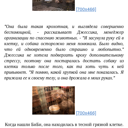
[700x466]
"Она была такая крохотная, и выглядела совершенно
беспомощной, - рассказывает Джессика, менеджер
организации по спасению животных. - "Я засунула руку ей в
клетку, и собака осторожно меня понюхала. Было видно,
что ей одновременно было страшно и любопытно."
Джессика не хотела подвергать кроху дополнительному
стрессу, поэтому она постаралась достать собаку из
клетки только после того, как та хоть чуть к ней
привыкнет. "Я помню, какой хрупкой она мне показалась. Я
прижала ее к своему телу, и она дрожала в моих руках."
[700x466]
Когда нашли БиБи, она находилась в тесной грязной клетке.