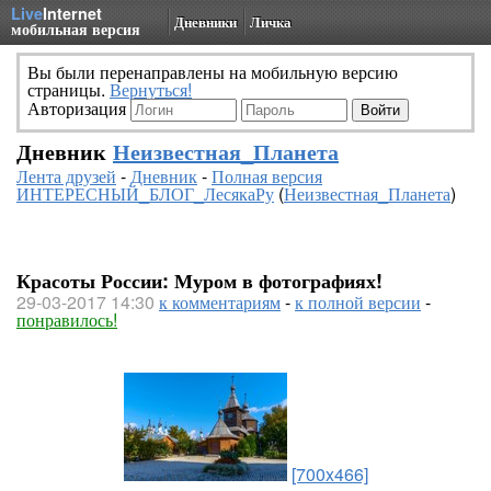
Live
Internet
Дневники
Личка
мобильная версия
Вы были перенаправлены на мобильную версию
страницы.
Вернуться!
Авторизация
Дневник
Неизвестная_Планета
Лента друзей
-
Дневник
-
Полная версия
ИНТЕРЕСНЫЙ_БЛОГ_ЛесякаРу
(
Неизвестная_Планета
)
Красоты России: Муром в фотографиях!
29-03-2017 14:30
к комментариям
-
к полной версии
-
понравилось!
[700x466]