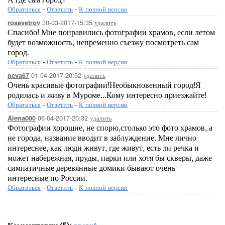
Обратиться
-
Ответить
-
К полной версии
30-03-2017-15:35
удалить
rosavetrov
Спасибо! Мне понравились фотографии храмов, если летом
будет возможность, непременно съезжу посмотреть сам
город.
Обратиться
-
Ответить
-
К полной версии
01-04-2017-20:52
удалить
neva67
Очень красивые фотографии!Необыкновенный город!Я
родилась и живу в Муроме...Кому интересно приезжайте!
Обратиться
-
Ответить
-
К полной версии
06-04-2017-20:32
удалить
Alena000
Фотографии хорошие, не спорю,столько это фото храмов, а
не города, название вводит в заблуждение. Мне лично
интереснее, как люди живут, где живут, есть ли речка и
может набережная, пруды, парки или хотя бы скверы, даже
симпатичные деревянные домики бывают очень
интересные по России.
Обратиться
-
Ответить
-
К полной версии