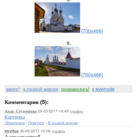
[700x466]
9.
[700x466]
вверх^
к полной версии
понравилось!
в evernote
Комментарии (5):
29-03-2017-14:49
удалить
Алла_Студентова
Картинка
Обратиться
-
Ответить
-
К полной версии
30-03-2017-10:06
удалить
tervitus
А где сам город?