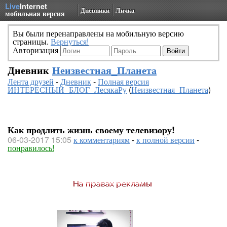
Live
Internet
Дневники
Личка
мобильная версия
Вы были перенаправлены на мобильную версию
страницы.
Вернуться!
Авторизация
Дневник
Неизвестная_Планета
Лента друзей
-
Дневник
-
Полная версия
ИНТЕРЕСНЫЙ_БЛОГ_ЛесякаРу
(
Неизвестная_Планета
)
Как продлить жизнь своему телевизору!
06-03-2017 15:05
к комментариям
-
к полной версии
-
понравилось!