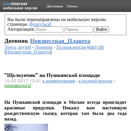
Live
Internet
Дневники
Личка
мобильная версия
Вы были перенаправлены на мобильную версию
страницы.
Вернуться!
Авторизация
Дневник
Неизвестная_Планета
Лента друзей
-
Дневник
-
Полная версия
klari126
(
Неизвестная_Планета
)
"Щелкунчик" на Пушкинской площади
15-02-2017 13:41
к комментариям
-
к полной версии
-
понравилось!
На Пушкинской площади в Москве всегда происходят
красивые придумки. Покажу вам настоящую
рождественскую сказку, которая там была два года
назад.