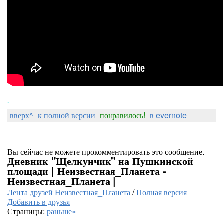
.
вверх^
к полной версии
понравилось!
в evernote
Вы сейчас не можете прокомментировать это сообщение.
Дневник "Щелкунчик" на Пушкинской
площади | Неизвестная_Планета -
Неизвестная_Планета |
Лента друзей Неизвестная_Планета
/
Полная версия
Добавить в друзья
Страницы:
раньше»