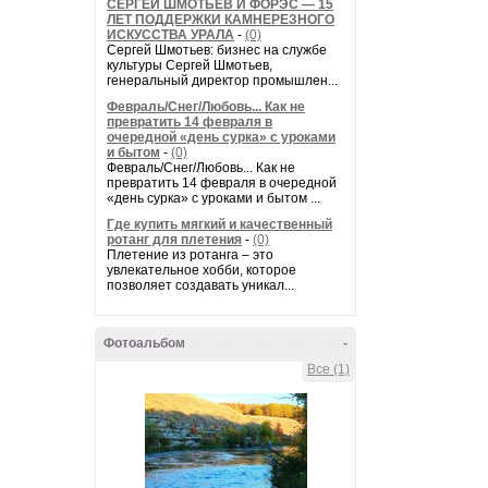
СЕРГЕЙ ШМОТЬЕВ И ФОРЭС — 15
ЛЕТ ПОДДЕРЖКИ КАМНЕРЕЗНОГО
ИСКУССТВА УРАЛА
-
(0)
Сергей Шмотьев: бизнес на службе
культуры Сергей Шмотьев,
генеральный директор промышлен...
Февраль/Снег/Любовь... Как не
превратить 14 февраля в
очередной «день сурка» с уроками
и бытом
-
(0)
Февраль/Снег/Любовь... Как не
превратить 14 февраля в очередной
«день сурка» с уроками и бытом ...
Где купить мягкий и качественный
ротанг для плетения
-
(0)
Плетение из ротанга – это
увлекательное хобби, которое
позволяет создавать уникал...
Фотоальбом
-
Все (1)