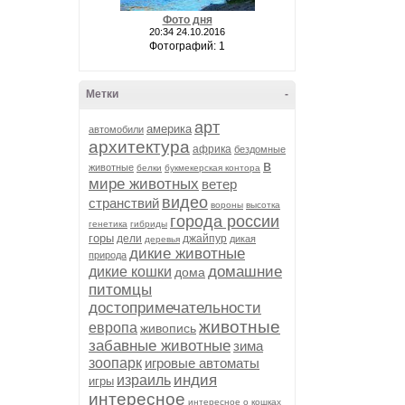
Фото дня
20:34 24.10.2016
Фотографий: 1
Метки
-
арт
америка
автомобили
архитектура
африка
бездомные
в
животные
белки
букмекерская контора
мире животных
ветер
видео
странствий
вороны
высотка
города россии
генетика
гибриды
горы
дели
джайпур
дикая
деревья
дикие животные
природа
домашние
дикие кошки
дома
питомцы
достопримечательности
животные
европа
живопись
забавные животные
зима
зоопарк
игровые автоматы
индия
израиль
игры
интересное
интересное о кошках