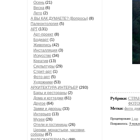
Осень
(21)
Весна
(6)
Лето
(2)
А ВЫ КАК ДУМАЕТЕ? (Вопросы)
(8)
Палеонтология
(5)
АРТ
(131)
Арт-проект
(8)
Бодиарт
(1)
Живопись
(42)
Инсталляция
(3)
Искусство
(34)
Креатив
(13)
Скульптуры
(29)
Стрит-арт
(1)
Фото-арт
(5)
Художники
(53)
АРХИТЕКТУРА,ИНТЕРЬЕР
(293)
Бары и рестораны
(2)
Дома и коттеджи
(61)
Рубрики:
СТРА
ФОТОГ
Другое
(64)
Метки:
фото дн
Замки и дворцы
(33)
Интерьер
(13)
Процитировано
1 раз
Музеи
(26)
Понравилось:
9 польз
Отели и гостиницы
(26)
Церкви, монастыри, часовни,
соборы
(67)
ВИДЕОМАТЕРИАЛЫ
(88)