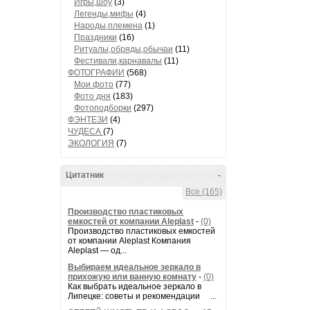
Игры,шоу
(3)
Легенды,мифы
(4)
Народы,племена
(1)
Праздники
(16)
Ритуалы,обряды,обычаи
(11)
Фестивали,карнавалы
(11)
ФОТОГРАФИИ
(568)
Мои фото
(77)
Фото дня
(183)
Фотоподборки
(297)
ФЭНТЕЗИ
(4)
ЧУДЕСА
(7)
ЭКОЛОГИЯ
(7)
Цитатник
-
Все (165)
Производство пластиковых
емкостей от компании Aleplast
-
(0)
Производство пластиковых емкостей
от компании Aleplast Компания
Aleplast — од...
Выбираем идеальное зеркало в
прихожую или ванную комнату
-
(0)
Как выбрать идеальное зеркало в
Липецке: советы и рекомендации ...