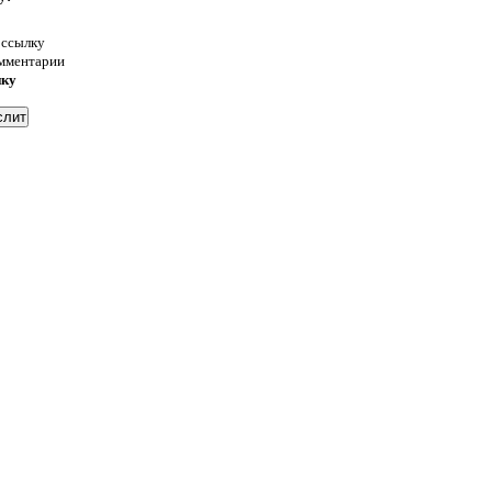
 ссылку
омментарии
нку