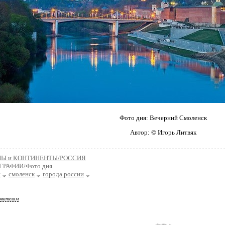
Фото дня: Вечерний Смоленск
Автор: © Игорь Литвяк
НЫ и КОНТИНЕНТЫ/РОССИЯ
РАФИИ/Фото дня
я
смоленск
города россии
ователям