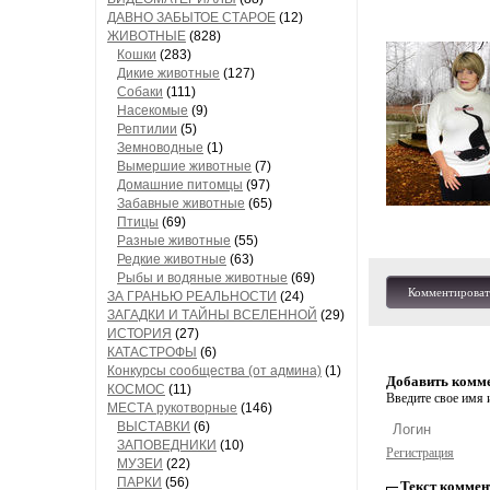
ДАВНО ЗАБЫТОЕ СТАРОЕ
(12)
ЖИВОТНЫЕ
(828)
Кошки
(283)
Дикие животные
(127)
Собаки
(111)
Насекомые
(9)
Рептилии
(5)
Земноводные
(1)
Вымершие животные
(7)
Домашние питомцы
(97)
Забавные животные
(65)
Птицы
(69)
Разные животные
(55)
Редкие животные
(63)
Рыбы и водяные животные
(69)
Комментироват
ЗА ГРАНЬЮ РЕАЛЬНОСТИ
(24)
ЗАГАДКИ И ТАЙНЫ ВСЕЛЕННОЙ
(29)
ИСТОРИЯ
(27)
КАТАСТРОФЫ
(6)
Конкурсы сообщества (от админа)
(1)
Добавить комм
КОСМОС
(11)
Введите свое имя и
МЕСТА рукотворные
(146)
ВЫСТАВКИ
(6)
ЗАПОВЕДНИКИ
(10)
Регистрация
МУЗЕИ
(22)
ПАРКИ
(56)
Текст коммен