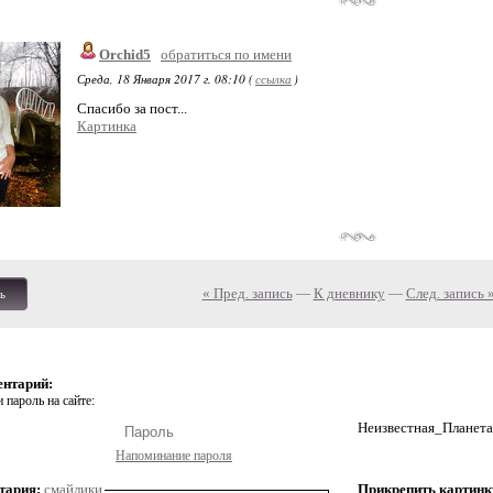
Orchid5
обратиться по имени
Среда, 18 Января 2017 г. 08:10 (
ссылка
)
Спасибо за пост...
Картинка
« Пред. запись
—
К дневнику
—
След. запись 
ь
ентарий:
 пароль на сайте:
Неизвестная_Планета
Напоминание пароля
тария:
смайлики
Прикрепить картинк