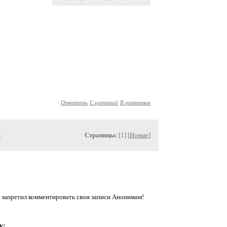
Ответить
С цитатой
В цитатник
»
Страницы:
[1] [
Новые
]
 запретил комментировать свои записи Анонимам!
у: