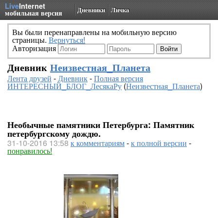
Live
Internet
Дневники
Личка
мобильная версия
Вы были перенаправлены на мобильную версию
страницы.
Вернуться!
Авторизация
Дневник
Неизвестная_Планета
Лента друзей
-
Дневник
-
Полная версия
ИНТЕРЕСНЫЙ_БЛОГ_ЛесякаРу
(
Неизвестная_Планета
)
Необычные памятники Петербурга: Памятник
петербургскому дождю.
31-10-2016 13:58
к комментариям
-
к полной версии
-
понравилось!