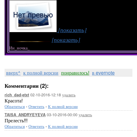
[показать]
[показать]
Ин_ночка_
вверх^
к полной версии
понравилось!
в evernote
Комментарии (2):
02-10-2016-12:18
удалить
rich_dad-etxt
Красота!
Обратиться
-
Ответить
-
К полной версии
03-10-2016-00:00
удалить
TAISA_ANDRYEYEVA
Прелесть!!!
Обратиться
-
Ответить
-
К полной версии