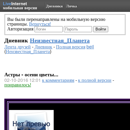
Live
Internet
Дневники
Личка
мобильная версия
Вы были перенаправлены на мобильную версию
страницы.
Вернуться!
Авторизация
Дневник
Неизвестная_Планета
Лента друзей
-
Дневник
-
Полная версия
beil
(
Неизвестная_Планета
)
Астры - осени цветы...
02-10-2016 12:01
к комментариям
-
к полной версии
-
понравилось!