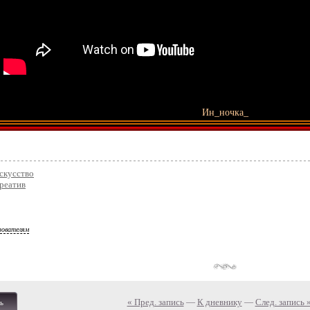
Ин_ночка_
скусство
реатив
зователям
« Пред. запись
—
К дневнику
—
След. запись 
ь