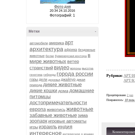
Фото дня
20:34 24.10.2016
Фотографий: 1
Метки
-
арт
америка
автомобили
архитектура
африка
бездомные
в
животные
белки
букмекерская контора
мире животных
ветер
видео
странствий
вороны
высотка
города россии
генетика
гибриды
Рубрики:
АРТ/И
горы
дели
джайпур
дикая
деревья
АРТ/К
дикие животные
природа
домашние
дикие кошки
дома
Процитировано
2 раз
питомцы
Понравилось:
10 поль
достопримечательности
животные
европа
живопись
забавные животные
зима
зоопарк
игровые автоматы
индия
израиль
игры
интересное
Комментироват
интересное о кошках