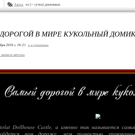
Авось
из (+ сутки) дневников
ДОРОГОЙ В МИРЕ КУКОЛЬНЫЙ ДОМИ
бря 2016 г. 16:23
+ в цитатник
 записи автора
tolat Dollhouse Castle, а именно так называется самы
бойдется вам дороже
, чем полностью упакован