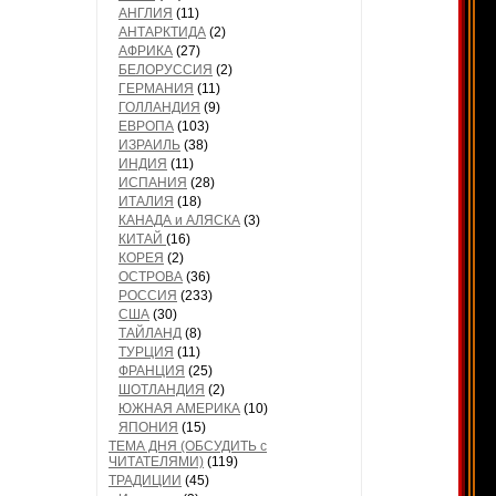
АНГЛИЯ
(11)
АНТАРКТИДА
(2)
АФРИКА
(27)
БЕЛОРУССИЯ
(2)
ГЕРМАНИЯ
(11)
ГОЛЛАНДИЯ
(9)
ЕВРОПА
(103)
ИЗРАИЛЬ
(38)
ИНДИЯ
(11)
ИСПАНИЯ
(28)
ИТАЛИЯ
(18)
КАНАДА и АЛЯСКА
(3)
КИТАЙ
(16)
КОРЕЯ
(2)
ОСТРОВА
(36)
РОССИЯ
(233)
США
(30)
ТАЙЛАНД
(8)
ТУРЦИЯ
(11)
ФРАНЦИЯ
(25)
ШОТЛАНДИЯ
(2)
ЮЖНАЯ АМЕРИКА
(10)
ЯПОНИЯ
(15)
ТЕМА ДНЯ (ОБСУДИТЬ с
ЧИТАТЕЛЯМИ)
(119)
ТРАДИЦИИ
(45)