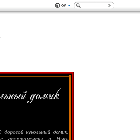
К
й дорогой кукольный домик,
ные апартаменты в Нью-