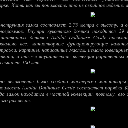
орке.
Хотя, как вы понимаете, это не серийное изделие, 
нструкция замка составляет 2,75 метра в высоту, а е
илограммов. Внутри кукольного домика находится 29
иниатюрных деталей Astolat Dollhouse Castle превы
уквально все: миниатюрные функционирующие камины,
тражи, картины, написанные маслом, немало ювелирных
ткани, а также внушительная коллекция раритетных м
евышает 100 лет.
то великолепие было создано мастерами миниатюры 
оимость Astolat Dollhouse Castle составляет порядка $
да замок находится в частной коллекции, поэтому, е
ого раз выше.