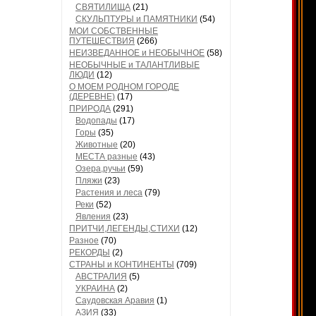
СВЯТИЛИЩА
(21)
СКУЛЬПТУРЫ и ПАМЯТНИКИ
(54)
МОИ СОБСТВЕННЫЕ
ПУТЕШЕСТВИЯ
(266)
НЕИЗВЕДАННОЕ и НЕОБЫЧНОЕ
(58)
НЕОБЫЧНЫЕ и ТАЛАНТЛИВЫЕ
ЛЮДИ
(12)
О МОЕМ РОДНОМ ГОРОДЕ
(ДЕРЕВНЕ)
(17)
ПРИРОДА
(291)
Водопады
(17)
Горы
(35)
Животные
(20)
МЕСТА разные
(43)
Озера,ручьи
(59)
Пляжи
(23)
Растения и леса
(79)
Реки
(52)
Явления
(23)
ПРИТЧИ,ЛЕГЕНДЫ,СТИХИ
(12)
Разное
(70)
РЕКОРДЫ
(2)
СТРАНЫ и КОНТИНЕНТЫ
(709)
АВСТРАЛИЯ
(5)
УКРАИНА
(2)
Саудовская Аравия
(1)
АЗИЯ
(33)