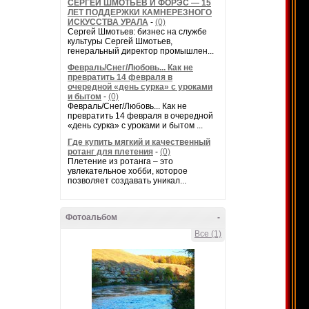
СЕРГЕЙ ШМОТЬЕВ И ФОРЭС — 15
ЛЕТ ПОДДЕРЖКИ КАМНЕРЕЗНОГО
ИСКУССТВА УРАЛА
-
(0)
Сергей Шмотьев: бизнес на службе
культуры Сергей Шмотьев,
генеральный директор промышлен...
Февраль/Снег/Любовь... Как не
превратить 14 февраля в
очередной «день сурка» с уроками
и бытом
-
(0)
Февраль/Снег/Любовь... Как не
превратить 14 февраля в очередной
«день сурка» с уроками и бытом ...
Где купить мягкий и качественный
ротанг для плетения
-
(0)
Плетение из ротанга – это
увлекательное хобби, которое
позволяет создавать уникал...
Фотоальбом
-
Все (1)