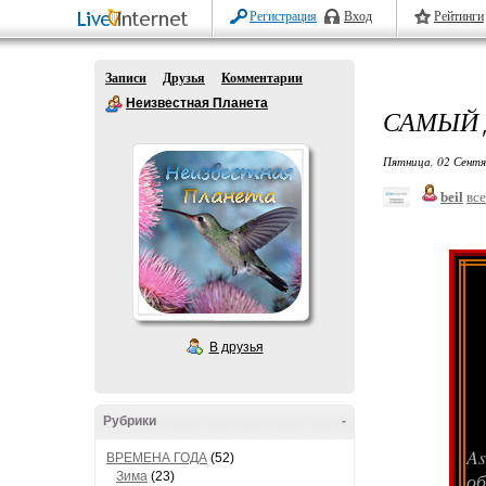
Регистрация
Вход
Рейтинги
Записи
Друзья
Комментарии
Неизвестная Планета
САМЫЙ 
Пятница, 02 Сентя
beil
все
В друзья
Рубрики
-
As
ВРЕМЕНА ГОДА
(52)
о
Зима
(23)