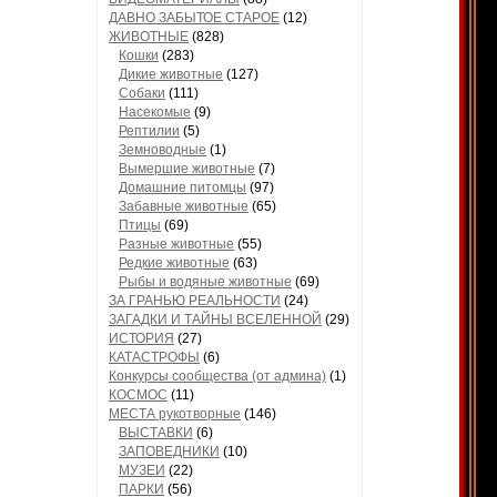
ДАВНО ЗАБЫТОЕ СТАРОЕ
(12)
ЖИВОТНЫЕ
(828)
Кошки
(283)
Дикие животные
(127)
Собаки
(111)
Насекомые
(9)
Рептилии
(5)
Земноводные
(1)
Вымершие животные
(7)
Домашние питомцы
(97)
Забавные животные
(65)
Птицы
(69)
Разные животные
(55)
Редкие животные
(63)
Рыбы и водяные животные
(69)
ЗА ГРАНЬЮ РЕАЛЬНОСТИ
(24)
ЗАГАДКИ И ТАЙНЫ ВСЕЛЕННОЙ
(29)
ИСТОРИЯ
(27)
КАТАСТРОФЫ
(6)
Конкурсы сообщества (от админа)
(1)
КОСМОС
(11)
МЕСТА рукотворные
(146)
ВЫСТАВКИ
(6)
ЗАПОВЕДНИКИ
(10)
МУЗЕИ
(22)
ПАРКИ
(56)