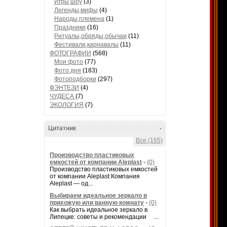
Игры,шоу
(3)
Легенды,мифы
(4)
Народы,племена
(1)
Праздники
(16)
Ритуалы,обряды,обычаи
(11)
Фестивали,карнавалы
(11)
ФОТОГРАФИИ
(568)
Мои фото
(77)
Фото дня
(183)
Фотоподборки
(297)
ФЭНТЕЗИ
(4)
ЧУДЕСА
(7)
ЭКОЛОГИЯ
(7)
Цитатник
-
Все (165)
Производство пластиковых
емкостей от компании Aleplast
-
(0)
Производство пластиковых емкостей
от компании Aleplast Компания
Aleplast — од...
Выбираем идеальное зеркало в
прихожую или ванную комнату
-
(0)
Как выбрать идеальное зеркало в
Липецке: советы и рекомендации ...