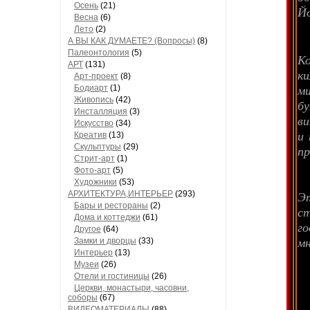
Осень
(21)
Й
Весна
(6)
Лето
(2)
А ВЫ КАК ДУМАЕТЕ? (Вопросы)
(8)
Палеонтология
(5)
Ко
АРТ
(131)
к
Арт-проект
(8)
м
Бодиарт
(1)
Живопись
(42)
б
Инсталляция
(3)
ви
Искусство
(34)
и 
Креатив
(13)
Скульптуры
(29)
пр
Стрит-арт
(1)
Фото-арт
(5)
Художники
(53)
Э
АРХИТЕКТУРА,ИНТЕРЬЕР
(293)
Бары и рестораны
(2)
ст
Дома и коттеджи
(61)
го
Другое
(64)
мн
Замки и дворцы
(33)
Интерьер
(13)
Музеи
(26)
Отели и гостиницы
(26)
Церкви, монастыри, часовни,
соборы
(67)
ВИДЕОМАТЕРИАЛЫ
(88)