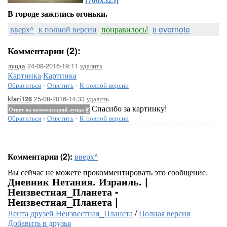
[700x525]
В городе зажглись огоньки.
вверх^
к полной версии
понравилось!
в evernote
Комментарии (2):
24-08-2016-19:11
удалить
луида
Картинка
Картинка
Обратиться
-
Ответить
-
К полной версии
25-08-2016-14:33
удалить
klari126
Спасибо за картинку!
Ответ на комментарий луида
#
Обратиться
-
Ответить
-
К полной версии
Комментарии (2):
вверх^
Вы сейчас не можете прокомментировать это сообщение.
Дневник Нетания. Израиль. |
Неизвестная_Планета -
Неизвестная_Планета |
Лента друзей Неизвестная_Планета
/
Полная версия
Добавить в друзья