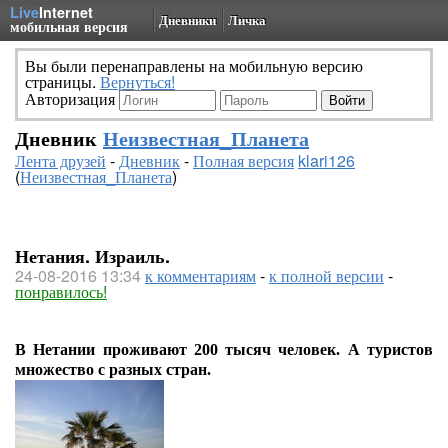
Live
Internet
Дневники
Личка
мобильная версия
Вы были перенаправлены на мобильную версию
страницы.
Вернуться!
Авторизация
Дневник
Неизвестная_Планета
Лента друзей
-
Дневник
-
Полная версия
klari126
(
Неизвестная_Планета
)
Нетания. Израиль.
24-08-2016 13:34
к комментариям
-
к полной версии
-
понравилось!
В Нетании проживают 200 тысяч человек. А туристов
множество с разных стран.