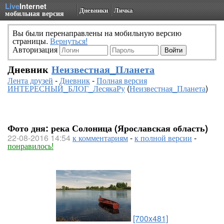
Live
Internet
Дневники
Личка
мобильная версия
Вы были перенаправлены на мобильную версию
страницы.
Вернуться!
Авторизация
Дневник
Неизвестная_Планета
Лента друзей
-
Дневник
-
Полная версия
ИНТЕРЕСНЫЙ_БЛОГ_ЛесякаРу
(
Неизвестная_Планета
)
Фото дня: река Солоница (Ярославская область)
22-08-2016 14:54
к комментариям
-
к полной версии
-
понравилось!
[700x481]