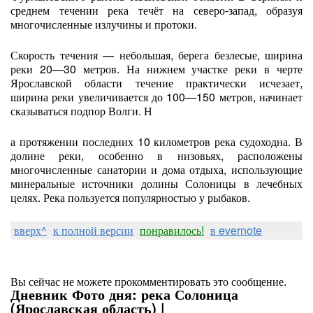
среднем течении река течёт на северо-запад, образуя
многочисленные излучины и протоки.
Скорость течения — небольшая, берега безлесые, ширина
реки 20—30 метров. На нижнем участке реки в черте
Ярославской области течение практически исчезает,
ширина реки увеличивается до 100—150 метров, начинает
сказываться подпор Волги. Н
а протяжении последних 10 километров река судоходна. В
долине реки, особенно в низовьях, расположены
многочисленные санатории и дома отдыха, использующие
минеральные источники долины Солоницы в лечебных
целях. Река пользуется популярностью у рыбаков.
вверх^
к полной версии
понравилось!
в evernote
Вы сейчас не можете прокомментировать это сообщение.
Дневник Фото дня: река Солоница
(Ярославская область) |