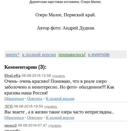
Дурнятская карстовая котловина. Озеро Малое.
Озеро Малое, Пермский край.
Автор фото: Андрей Дудник
вверх^
к полной версии
понравилось!
в evernote
Комментарии (3):
08-08-2016-13:58
удалить
ShaLeKa
Очень- очень красиво! Понимаю, что в реале озеро
заболочено и неинтересно. Но фото- обалденное!!! Как
красива наша Россия!
Обратиться
-
Ответить
-
К полной версии
08-08-2016-19:54
удалить
ЛГП
Вы знаете , а в жизни такие озера часто неприглядны..
Обратиться
-
Ответить
-
К полной версии
09-08-2016-07:47
удалить
нюша3
спасибо