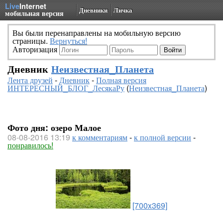
Live
Internet
Дневники
Личка
мобильная версия
Вы были перенаправлены на мобильную версию
страницы.
Вернуться!
Авторизация
Дневник
Неизвестная_Планета
Лента друзей
-
Дневник
-
Полная версия
ИНТЕРЕСНЫЙ_БЛОГ_ЛесякаРу
(
Неизвестная_Планета
)
Фото дня: озеро Малое
08-08-2016 13:19
к комментариям
-
к полной версии
-
понравилось!
[700x369]