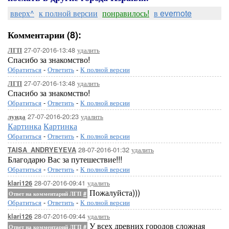
вверх^
к полной версии
понравилось!
в evernote
Комментарии (8):
27-07-2016-13:48
удалить
ЛГП
Спасибо за знакомство!
Обратиться
-
Ответить
-
К полной версии
27-07-2016-13:48
удалить
ЛГП
Спасибо за знакомство!
Обратиться
-
Ответить
-
К полной версии
27-07-2016-20:23
удалить
луида
Картинка
Картинка
Обратиться
-
Ответить
-
К полной версии
28-07-2016-01:32
удалить
TAISA_ANDRYEYEVA
Благодарю Вас за путешествие!!!
Обратиться
-
Ответить
-
К полной версии
28-07-2016-09:41
удалить
klari126
Пожалуйста)))
Ответ на комментарий ЛГП
#
Обратиться
-
Ответить
-
К полной версии
28-07-2016-09:44
удалить
klari126
У всех древних городов сложная
Ответ на комментарий ЛГП
#