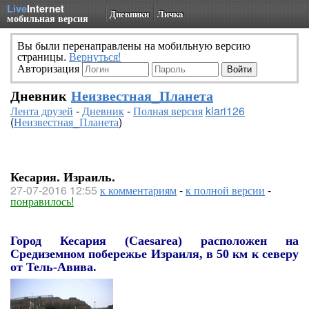
Live
Internet
Дневники
Личка
мобильная версия
Вы были перенаправлены на мобильную версию
страницы.
Вернуться!
Авторизация
Дневник
Неизвестная_Планета
Лента друзей
-
Дневник
-
Полная версия
klari126
(
Неизвестная_Планета
)
Кесария. Израиль.
27-07-2016 12:55
к комментариям
-
к полной версии
-
понравилось!
Город Кесария (Caesarea) расположен на
Средиземном побережье Израиля, в 50 км к северу
от Тель-Авива.