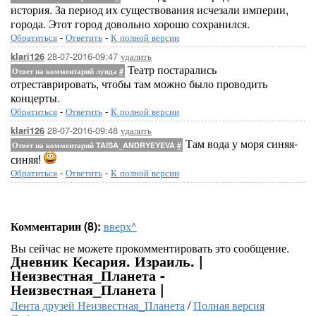
история. За период их существования исчезали империи,
города. Этот город довольно хорошо сохранился.
Обратиться
-
Ответить
-
К полной версии
28-07-2016-09:47
удалить
klari126
Театр постарались
Ответ на комментарий луида
#
отреставрировать, чтобы там можно было проводить
концерты.
Обратиться
-
Ответить
-
К полной версии
28-07-2016-09:48
удалить
klari126
Там вода у моря синяя-
Ответ на комментарий TAISA_ANDRYEYEVA
#
синяя!
Обратиться
-
Ответить
-
К полной версии
Комментарии (8):
вверх^
Вы сейчас не можете прокомментировать это сообщение.
Дневник Кесария. Израиль. |
Неизвестная_Планета -
Неизвестная_Планета |
Лента друзей Неизвестная_Планета
/
Полная версия