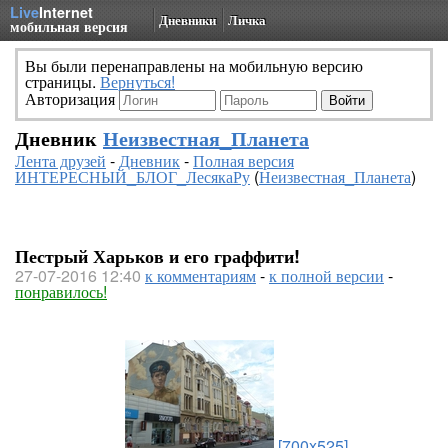
Live
Internet
Дневники
Личка
мобильная версия
Вы были перенаправлены на мобильную версию
страницы.
Вернуться!
Авторизация
Дневник
Неизвестная_Планета
Лента друзей
-
Дневник
-
Полная версия
ИНТЕРЕСНЫЙ_БЛОГ_ЛесякаРу
(
Неизвестная_Планета
)
Пестрый Харьков и его граффити!
27-07-2016 12:40
к комментариям
-
к полной версии
-
понравилось!
[700x525]