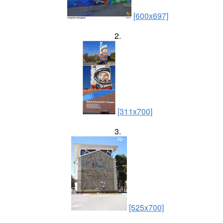
[600x697]
2.
[311x700]
3.
[525x700]