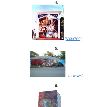
4.
[633x700]
5.
[700x525]
6.