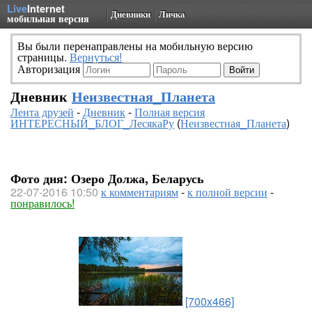
Live
Internet
Дневники
Личка
мобильная версия
Вы были перенаправлены на мобильную версию
страницы.
Вернуться!
Авторизация
Дневник
Неизвестная_Планета
Лента друзей
-
Дневник
-
Полная версия
ИНТЕРЕСНЫЙ_БЛОГ_ЛесякаРу
(
Неизвестная_Планета
)
Фото дня: Озеро Должа, Беларусь
22-07-2016 10:50
к комментариям
-
к полной версии
-
понравилось!
[700x466]