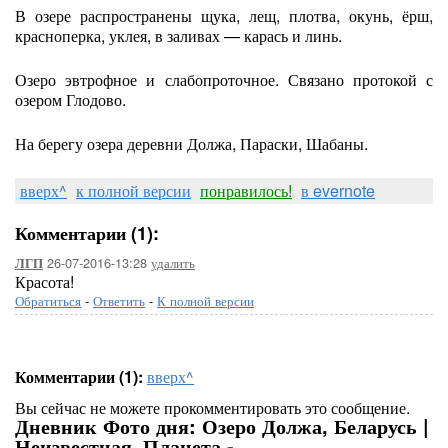
В озере распространены щука, лещ, плотва, окунь, ёрш,
красноперка, уклея, в заливах — карась и линь.
Озеро эвтрофное и слабопроточное. Связано протокой с
озером Глодово.
На берегу озера деревни Должа, Параски, Шабаны.
вверх^
к полной версии
понравилось!
в evernote
Комментарии (1):
26-07-2016-13:28
удалить
ЛГП
Красота!
Обратиться
-
Ответить
-
К полной версии
Комментарии (1):
вверх^
Вы сейчас не можете прокомментировать это сообщение.
Дневник Фото дня: Озеро Должа, Беларусь |
Неизвестная_Планета -