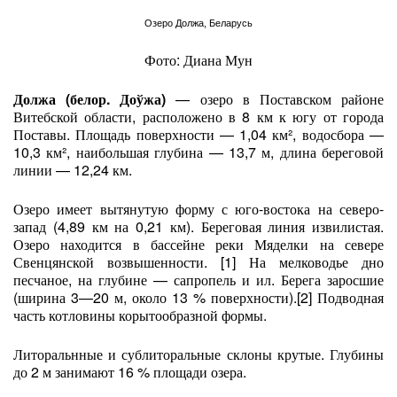
Озеро Должа, Беларусь
Фото: Диана Мун
Должа (белор. Доўжа)
— озеро в Поставском районе
Витебской области, расположено в 8 км к югу от города
Поставы. Площадь поверхности — 1,04 км², водосбора —
10,3 км², наибольшая глубина — 13,7 м, длина береговой
линии — 12,24 км.
Озеро имеет вытянутую форму с юго-востока на северо-
запад (4,89 км на 0,21 км). Береговая линия извилистая.
Озеро находится в бассейне реки Мяделки на севере
Свенцянской возвышенности. [1] На мелководье дно
песчаное, на глубине — сапропель и ил. Берега заросшие
(ширина 3—20 м, около 13 % поверхности).[2] Подводная
часть котловины корытообразной формы.
Литоральнные и сублиторальные склоны крутые. Глубины
до 2 м занимают 16 % площади озера.