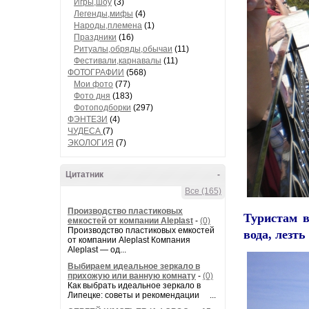
Игры,шоу
(3)
Легенды,мифы
(4)
Народы,племена
(1)
Праздники
(16)
Ритуалы,обряды,обычаи
(11)
Фестивали,карнавалы
(11)
ФОТОГРАФИИ
(568)
Мои фото
(77)
Фото дня
(183)
Фотоподборки
(297)
ФЭНТЕЗИ
(4)
ЧУДЕСА
(7)
ЭКОЛОГИЯ
(7)
Цитатник
-
Все (165)
Производство пластиковых
Туристам
в
емкостей от компании Aleplast
-
(0)
Производство пластиковых емкостей
вода, лезт
от компании Aleplast Компания
Aleplast — од...
Выбираем идеальное зеркало в
прихожую или ванную комнату
-
(0)
Как выбрать идеальное зеркало в
Липецке: советы и рекомендации ...