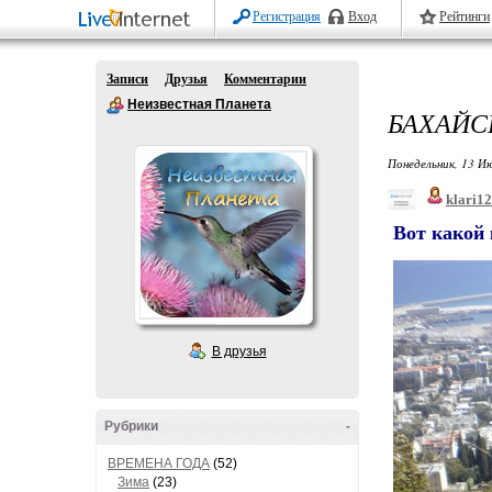
Регистрация
Вход
Рейтинги
Записи
Друзья
Комментарии
Неизвестная Планета
БАХАЙСК
Понедельник, 13 Ию
klari1
Вот какой 
В друзья
Рубрики
-
ВРЕМЕНА ГОДА
(52)
Зима
(23)