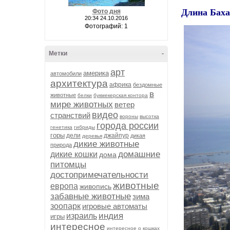
Длина Баха
Фото дня
20:34 24.10.2016
Фотографий: 1
Метки
-
арт
америка
автомобили
архитектура
африка
бездомные
в
животные
белки
букмекерская контора
мире животных
ветер
видео
странствий
вороны
высотка
города россии
генетика
гибриды
горы
дели
джайпур
дикая
деревья
дикие животные
природа
домашние
дикие кошки
дома
питомцы
достопримечательности
животные
европа
живопись
забавные животные
зима
зоопарк
игровые автоматы
индия
израиль
игры
интересное
интересное о кошках