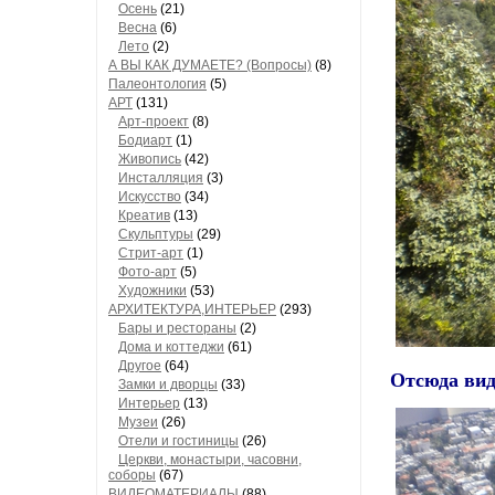
Осень
(21)
Весна
(6)
Лето
(2)
А ВЫ КАК ДУМАЕТЕ? (Вопросы)
(8)
Палеонтология
(5)
АРТ
(131)
Арт-проект
(8)
Бодиарт
(1)
Живопись
(42)
Инсталляция
(3)
Искусство
(34)
Креатив
(13)
Скульптуры
(29)
Стрит-арт
(1)
Фото-арт
(5)
Художники
(53)
АРХИТЕКТУРА,ИНТЕРЬЕР
(293)
Бары и рестораны
(2)
Дома и коттеджи
(61)
Другое
(64)
Отсюда вид
Замки и дворцы
(33)
Интерьер
(13)
Музеи
(26)
Отели и гостиницы
(26)
Церкви, монастыри, часовни,
соборы
(67)
ВИДЕОМАТЕРИАЛЫ
(88)