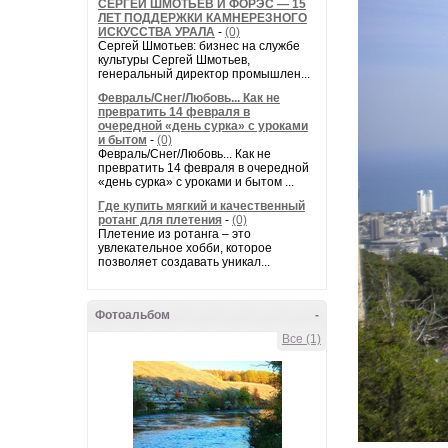
СЕРГЕЙ ШМОТЬЕВ И ФОРЭС — 15
ЛЕТ ПОДДЕРЖКИ КАМНЕРЕЗНОГО
ИСКУССТВА УРАЛА
-
(0)
Сергей Шмотьев: бизнес на службе
культуры Сергей Шмотьев,
генеральный директор промышлен...
Февраль/Снег/Любовь... Как не
превратить 14 февраля в
очередной «день сурка» с уроками
и бытом
-
(0)
Февраль/Снег/Любовь... Как не
превратить 14 февраля в очередной
«день сурка» с уроками и бытом ...
Где купить мягкий и качественный
ротанг для плетения
-
(0)
Плетение из ротанга – это
увлекательное хобби, которое
позволяет создавать уникал...
Фотоальбом
-
Все (1)