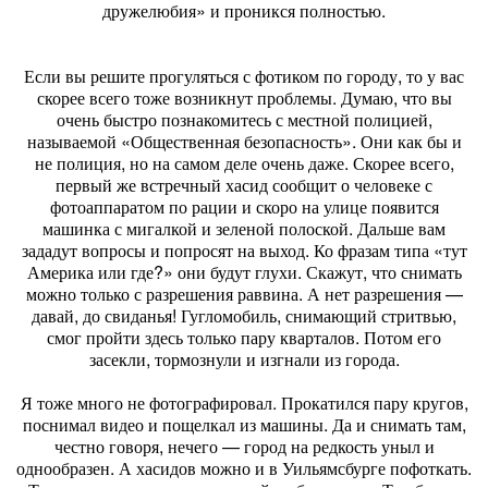
дружелюбия» и проникся полностью.
Если вы решите прогуляться с фотиком по городу, то у вас
скорее всего тоже возникнут проблемы. Думаю, что вы
очень быстро познакомитесь с местной полицией,
называемой «Общественная безопасность». Они как бы и
не полиция, но на самом деле очень даже. Скорее всего,
первый же встречный хасид сообщит о человеке с
фотоаппаратом по рации и скоро на улице появится
машинка с мигалкой и зеленой полоской. Дальше вам
зададут вопросы и попросят на выход. Ко фразам типа «тут
Америка или где?» они будут глухи. Скажут, что снимать
можно только с разрешения раввина. А нет разрешения —
давай, до свиданья! Гугломобиль, снимающий стритвью,
смог пройти здесь только пару кварталов. Потом его
засекли, тормознули и изгнали из города.
Я тоже много не фотографировал. Прокатился пару кругов,
поснимал видео и пощелкал из машины. Да и снимать там,
честно говоря, нечего — город на редкость уныл и
однообразен. А хасидов можно и в Уильямсбурге пофоткать.