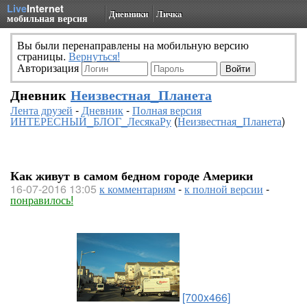
Live
Internet
Дневники
Личка
мобильная версия
Вы были перенаправлены на мобильную версию
страницы.
Вернуться!
Авторизация
Дневник
Неизвестная_Планета
Лента друзей
-
Дневник
-
Полная версия
ИНТЕРЕСНЫЙ_БЛОГ_ЛесякаРу
(
Неизвестная_Планета
)
Как живут в самом бедном городе Америки
16-07-2016 13:05
к комментариям
-
к полной версии
-
понравилось!
[700x466]