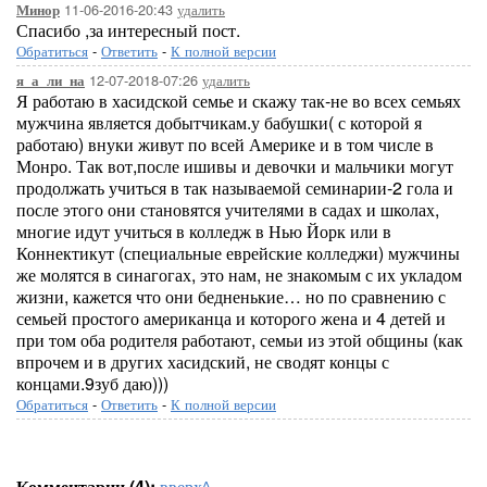
11-06-2016-20:43
удалить
Минор
Спасибо ,за интересный пост.
Обратиться
-
Ответить
-
К полной версии
12-07-2018-07:26
удалить
я_а_ли_на
Я работаю в хасидской семье и скажу так-не во всех семьях
мужчина является добытчикам.у бабушки( с которой я
работаю) внуки живут по всей Америке и в том числе в
Монро. Так вот,после ишивы и девочки и мальчики могут
продолжать учиться в так называемой семинарии-2 гола и
после этого они становятся учителями в садах и школах,
многие идут учиться в колледж в Нью Йорк или в
Коннектикут (специальные еврейские колледжи) мужчины
же молятся в синагогах, это нам, не знакомым с их укладом
жизни, кажется что они бедненькие… но по сравнению с
семьей простого американца и которого жена и 4 детей и
при том оба родителя работают, семьи из этой общины (как
впрочем и в других хасидский, не сводят концы с
концами.9зуб даю)))
Обратиться
-
Ответить
-
К полной версии
Комментарии (4):
вверх^