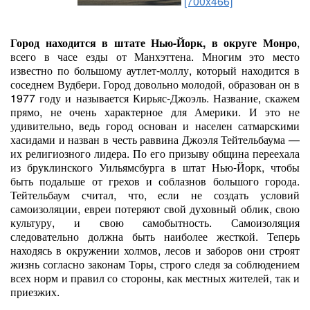
[700x466]
Город находится в штате Нью-Йорк, в округе Монро
,
всего в часе езды от Манхэттена. Многим это место
известно по большому аутлет-моллу, который находится в
соседнем Вудбери. Город довольно молодой, образован он в
1977 году и называется Кирьяс-Джоэль. Название, скажем
прямо, не очень характерное для Америки. И это не
удивительно, ведь город основан и населен сатмарскими
хасидами и назван в честь раввина Джоэля Тейтельбаума —
их религиозного лидера. По его призыву община переехала
из бруклинского Уильямсбурга в штат Нью-Йорк, чтобы
быть подальше от грехов и соблазнов большого города.
Тейтельбаум считал, что, если не создать условий
самоизоляции, евреи потеряют свой духовный облик, свою
культуру, и свою самобытность. Самоизоляция
следовательно должна быть наиболее жесткой. Теперь
находясь в окружении холмов, лесов и заборов они строят
жизнь согласно законам Торы, строго следя за соблюдением
всех норм и правил со стороны, как местных жителей, так и
приезжих.