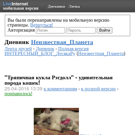
Live
Internet
Дневники
Личка
мобильная версия
Вы были перенаправлены на мобильную версию
страницы.
Вернуться!
Авторизация
Дневник
Неизвестная_Планета
Лента друзей
-
Дневник
-
Полная версия
ИНТЕРЕСНЫЙ_БЛОГ_ЛесякаРу
(
Неизвестная_Планета
)
"Тряпичная кукла Рэгдолл" - удивительная
порода кошек!
25-04-2016 13:39
к комментариям
-
к полной версии
-
понравилось!