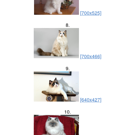
[700x525]
8.
[700x466]
9.
[640x427]
10.