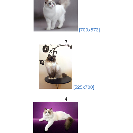
[700x573]
3.
[525x700]
4.