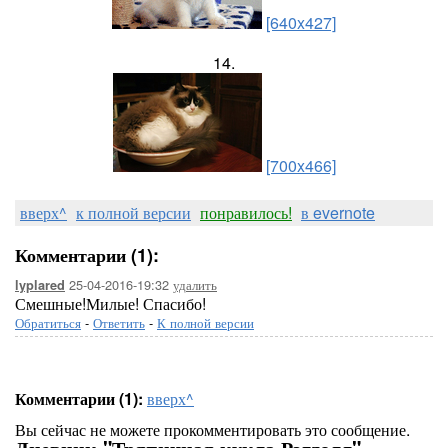
[640x427]
14.
[700x466]
вверх^
к полной версии
понравилось!
в evernote
Комментарии (1):
25-04-2016-19:32
удалить
lyplared
Смешные!Милые! Спасибо!
Обратиться
-
Ответить
-
К полной версии
Комментарии (1):
вверх^
Вы сейчас не можете прокомментировать это сообщение.
Дневник "Тряпичная кукла Рэгдолл" -