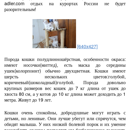
adler.com отдых на курортах России не будет
разорительным!
[640x427]
Порода кошки полудлинношёрстная, особенности окраса:
имеют носочки(миттед), есть маска до середины
ушек(колорпоинт) обычно двухцветная. Кошки имеют
шерсть нескольких цветов:голубой,
коричневый(шоколадный)голубой. Порода довольно
крупных размеров вес кошек до 7 кг длина от ушек до
хвоста 80 см, а у котов до 10 кг длина может доходить до 1
метра. Живут до 19 лет.
Кошки очень спокойны, добродушные могут играть с
детьми, но ленивые. Они лучше убегут или спрячутся, чем
обидят малыша. У них низкий болевой порок и их умение
расслаблять мышцы позволяет им безболезненно выносить