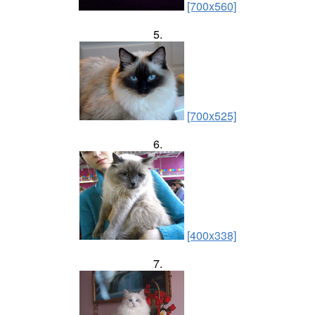
[700x560]
5.
[700x525]
6.
[400x338]
7.