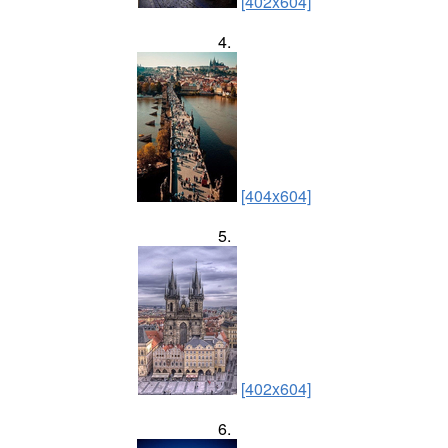
[402x604]
4.
[404x604]
5.
[402x604]
6.