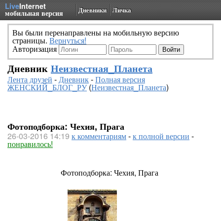
Live
Internet
Дневники
Личка
мобильная версия
Вы были перенаправлены на мобильную версию
страницы.
Вернуться!
Авторизация
Дневник
Неизвестная_Планета
Лента друзей
-
Дневник
-
Полная версия
ЖЕНСКИЙ_БЛОГ_РУ
(
Неизвестная_Планета
)
Фотоподборка: Чехия, Прага
26-03-2016 14:19
к комментариям
-
к полной версии
-
понравилось!
Фотоподборка: Чехия, Прага