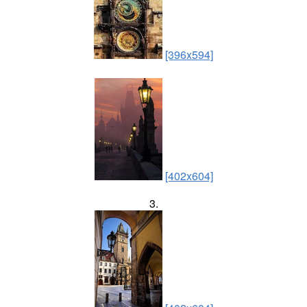
[396x594]
[402x604]
3.