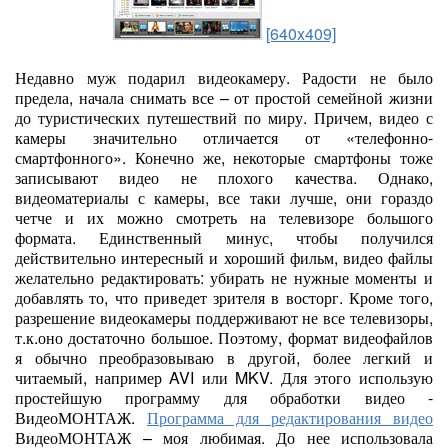
[640x409]
Недавно муж подарил видеокамеру. Радости не было
предела, начала снимать все – от простой семейной жизни
до туристических путешествий по миру. Причем, видео с
камеры значительно отличается от «телефонно-
смартфонного». Конечно же, некоторые смартфоны тоже
записывают видео не плохого качества. Однако,
видеоматериалы с камеры, все таки лучше, они гораздо
четче и их можно смотреть на телевизоре большого
формата. Единственный минус, чтобы получился
действительно интересный и хороший фильм, видео файлы
желательно редактировать: убирать не нужные моменты и
добавлять то, что приведет зрителя в восторг. Кроме того,
разрешение видеокамеры поддерживают не все телевизоры,
т.к.оно достаточно большое. Поэтому, формат видеофайлов
я обычно преобразовываю в другой, более легкий и
читаемый, например AVI или MKV. Для этого использую
простейшую программу для обработки видео -
ВидеоМОНТАЖ.
Программа для редактирования видео
ВидеоМОНТАЖ – моя любимая. До нее использовала