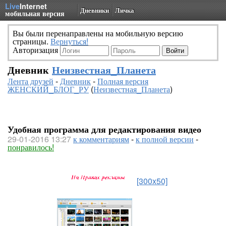
Live
Internet
Дневники
Личка
мобильная версия
Вы были перенаправлены на мобильную версию
страницы.
Вернуться!
Авторизация
Дневник
Неизвестная_Планета
Лента друзей
-
Дневник
-
Полная версия
ЖЕНСКИЙ_БЛОГ_РУ
(
Неизвестная_Планета
)
Удобная программа для редактирования видео
29-01-2016 13:27
к комментариям
-
к полной версии
-
понравилось!
[300x50]