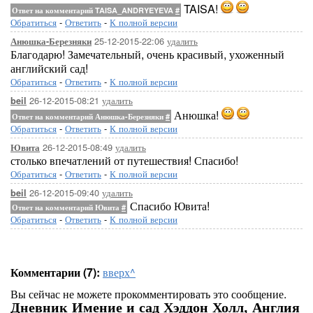
TAISA!
Ответ на комментарий TAISA_ANDRYEYEVA
#
Обратиться
-
Ответить
-
К полной версии
25-12-2015-22:06
удалить
Анюшка-Березняки
Благодарю! Замечательный, очень красивый, ухоженный
английский сад!
Обратиться
-
Ответить
-
К полной версии
26-12-2015-08:21
удалить
beil
Анюшка!
Ответ на комментарий Анюшка-Березняки
#
Обратиться
-
Ответить
-
К полной версии
26-12-2015-08:49
удалить
Ювита
столько впечатлений от путешествия! Спасибо!
Обратиться
-
Ответить
-
К полной версии
26-12-2015-09:40
удалить
beil
Спасибо Ювита!
Ответ на комментарий Ювита
#
Обратиться
-
Ответить
-
К полной версии
Комментарии (7):
вверх^
Вы сейчас не можете прокомментировать это сообщение.
Дневник Имение и сад Хэддон Холл, Англия