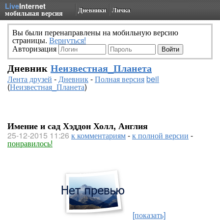
Live
Internet
Дневники
Личка
мобильная версия
Вы были перенаправлены на мобильную версию
страницы.
Вернуться!
Авторизация
Дневник
Неизвестная_Планета
Лента друзей
-
Дневник
-
Полная версия
beil
(
Неизвестная_Планета
)
Имение и сад Хэддон Холл, Англия
25-12-2015 11:26
к комментариям
-
к полной версии
-
понравилось!
[показать]