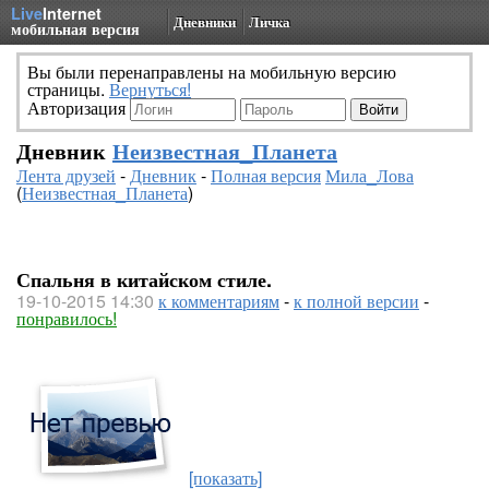
Live
Internet
Дневники
Личка
мобильная версия
Вы были перенаправлены на мобильную версию
страницы.
Вернуться!
Авторизация
Дневник
Неизвестная_Планета
Лента друзей
-
Дневник
-
Полная версия
Мила_Лова
(
Неизвестная_Планета
)
Спальня в китайском стиле.
19-10-2015 14:30
к комментариям
-
к полной версии
-
понравилось!
[показать]