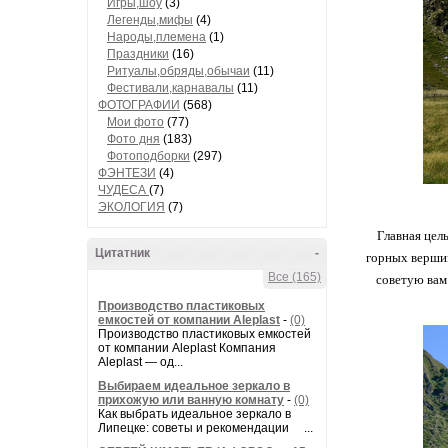
Игры,шоу
(3)
Легенды,мифы
(4)
Народы,племена
(1)
Праздники
(16)
Ритуалы,обряды,обычаи
(11)
Фестивали,карнавалы
(11)
ФОТОГРАФИИ
(568)
Мои фото
(77)
Фото дня
(183)
Фотоподборки
(297)
ФЭНТЕЗИ
(4)
ЧУДЕСА
(7)
ЭКОЛОГИЯ
(7)
Главная цель
Цитатник
-
горных вершин
Все (165)
советую вам
Производство пластиковых
емкостей от компании Aleplast
-
(0)
Производство пластиковых емкостей
от компании Aleplast Компания
Aleplast — од...
Выбираем идеальное зеркало в
прихожую или ванную комнату
-
(0)
Как выбрать идеальное зеркало в
Липецке: советы и рекомендации ...