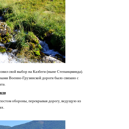
новил свой выбор на Казбеги (ныне Степанцминда).
сками Военно-Грузинской дороги было связано с
ата.
или
рпостом обороны, перекрывая дорогу, ведущую из
ах.