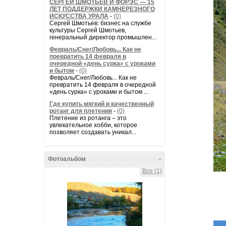
СЕРГЕЙ ШМОТЬЕВ И ФОРЭС — 15
ЛЕТ ПОДДЕРЖКИ КАМНЕРЕЗНОГО
ИСКУССТВА УРАЛА
-
(0)
Сергей Шмотьев: бизнес на службе
культуры Сергей Шмотьев,
генеральный директор промышлен...
Февраль/Снег/Любовь... Как не
превратить 14 февраля в
очередной «день сурка» с уроками
и бытом
-
(0)
Февраль/Снег/Любовь... Как не
превратить 14 февраля в очередной
«день сурка» с уроками и бытом ...
Где купить мягкий и качественный
ротанг для плетения
-
(0)
Плетение из ротанга – это
увлекательное хобби, которое
позволяет создавать уникал...
Фотоальбом
-
Все (1)