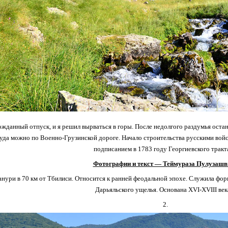
жданный отпуск, и я решил вырваться в горы. После недолгого раздумья оста
уда можно по Военно-Грузинской дороге. Начало строительства русскими вой
подписанием в 1783 году Георгиевского тракт
Фотографии и текст — Теймураза Пулузашв
нури в 70 км от Тбилиси. Относится к ранней феодальной эпохе. Служила фо
Дарьяльского ущелья. Основана XVI-XVIII век
2.