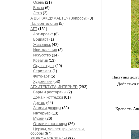
Осень
(21)
Весна
(6)
Лето
(2)
А ВЫ КАК ДУМАЕТЕ? (Вопросы)
(8)
Палеонтология
(5)
АРТ
(131)
Арт-проект
(8)
Бодиарт
(1)
Живопись
(42)
Инсталляция
(3)
Искусство
(34)
Креатив
(13)
Скульптуры
(29)
Стрит-арт
(1)
Фото-арт
(5)
Наступил долго
Художники
(53)
Добраться т
АРХИТЕКТУРА,ИНТЕРЬЕР
(293)
Бары и рестораны
(2)
Дома и коттеджи
(61)
Другое
(64)
Замки и дворцы
(33)
Крепость Ана
Интерьер
(13)
Музеи
(26)
Отели и гостиницы
(26)
Церкви, монастыри, часовни,
соборы
(67)
ВИДЕОМАТЕРИАЛЫ
(88)