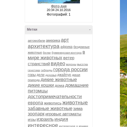
Фото дня
20:34 24.10.2016
Фотографий: 1
Метки
-
арт
америка
автомобили
архитектура
африка
бездомные
в
животные
белки
букмекерская контора
мире животных
ветер
видео
странствий
вороны
высотка
города россии
генетика
гибриды
горы
дели
джайпур
дикая
деревья
дикие животные
природа
домашние
дикие кошки
дома
питомцы
достопримечательности
животные
европа
живопись
забавные животные
зима
зоопарк
игровые автоматы
индия
израиль
игры
интересное
интересное о кошках