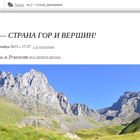
Авось
из (+ сутки) дневников
 — СТРАНА ГОР И ВЕРШИН!
ктября 2015 г. 17:27
+ в цитатник
ы_и_Рукоделие
все записи автора