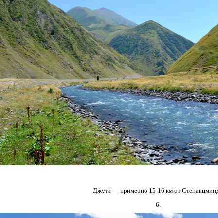
Джута — примерно 15-16 км от Степанцминд
6.