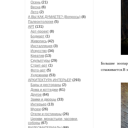
Осень
(21)
Весна
(6)
Лето
(2)
А ВЫ КАК ДУМАЕТЕ? (Вопросы)
(8)
Палеонтология
(5)
АРТ
(131)
Арт-проект
(8)
Бодиарт
(1)
Живопись
(42)
Инсталляция
(3)
Искусство
(34)
Креатив
(13)
Скульптуры
(29)
Большие зоопар
Стрит-арт
(1)
сглаживается.В 
Фото-арт
(5)
Художники
(53)
АРХИТЕКТУРА,ИНТЕРЬЕР
(293)
Бары и рестораны
(2)
Дома и коттеджи
(61)
Другое
(64)
Замки и дворцы
(33)
Интерьер
(13)
Музеи
(26)
Отели и гостиницы
(26)
Церкви, монастыри, часовни,
соборы
(67)
ВИДЕОМАТЕРИАЛЫ
(88)