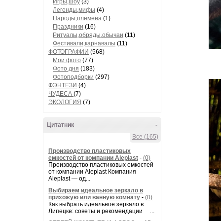
Игры,шоу
(3)
Легенды,мифы
(4)
Народы,племена
(1)
Праздники
(16)
Ритуалы,обряды,обычаи
(11)
Фестивали,карнавалы
(11)
ФОТОГРАФИИ
(568)
Мои фото
(77)
Фото дня
(183)
Фотоподборки
(297)
ФЭНТЕЗИ
(4)
ЧУДЕСА
(7)
ЭКОЛОГИЯ
(7)
Цитатник
-
Все (165)
Производство пластиковых
емкостей от компании Aleplast
-
(0)
Производство пластиковых емкостей
от компании Aleplast Компания
Aleplast — од...
Выбираем идеальное зеркало в
прихожую или ванную комнату
-
(0)
Как выбрать идеальное зеркало в
Липецке: советы и рекомендации ...