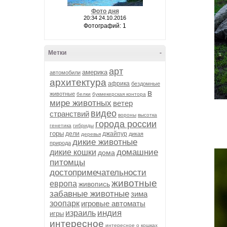
Фото дня
20:34 24.10.2016
Фотографий: 1
Метки
-
арт
америка
автомобили
архитектура
африка
бездомные
в
животные
белки
букмекерская контора
мире животных
ветер
видео
странствий
вороны
высотка
города россии
генетика
гибриды
горы
дели
джайпур
дикая
деревья
дикие животные
природа
домашние
дикие кошки
дома
питомцы
достопримечательности
животные
европа
живопись
забавные животные
зима
зоопарк
игровые автоматы
индия
израиль
игры
интересное
интересное о кошках