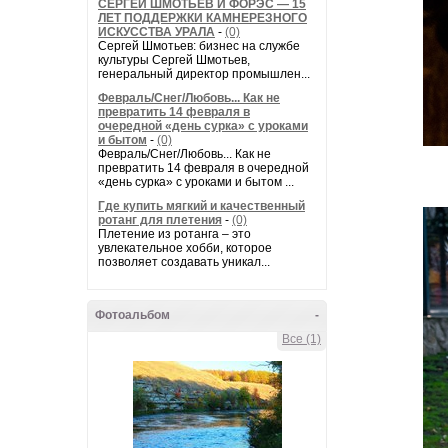
СЕРГЕЙ ШМОТЬЕВ И ФОРЭС — 15
ЛЕТ ПОДДЕРЖКИ КАМНЕРЕЗНОГО
ИСКУССТВА УРАЛА
-
(0)
Сергей Шмотьев: бизнес на службе
культуры Сергей Шмотьев,
генеральный директор промышлен...
Февраль/Снег/Любовь... Как не
превратить 14 февраля в
очередной «день сурка» с уроками
и бытом
-
(0)
Февраль/Снег/Любовь... Как не
превратить 14 февраля в очередной
«день сурка» с уроками и бытом ...
Где купить мягкий и качественный
ротанг для плетения
-
(0)
Плетение из ротанга – это
увлекательное хобби, которое
позволяет создавать уникал...
Фотоальбом
-
Все (1)