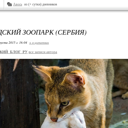
Авось
из (+ сутки) дневников
ДСКИЙ ЗООПАРК (СЕРБИЯ)
густа 2015 г. 16:04
+ в цитатник
КИЙ_БЛОГ_РУ
все записи автора