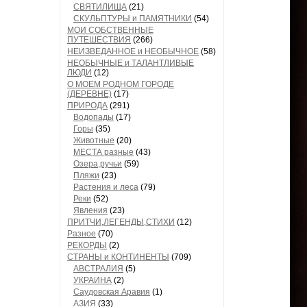
СВЯТИЛИЩА
(21)
СКУЛЬПТУРЫ и ПАМЯТНИКИ
(54)
МОИ СОБСТВЕННЫЕ
ПУТЕШЕСТВИЯ
(266)
НЕИЗВЕДАННОЕ и НЕОБЫЧНОЕ
(58)
НЕОБЫЧНЫЕ и ТАЛАНТЛИВЫЕ
ЛЮДИ
(12)
О МОЕМ РОДНОМ ГОРОДЕ
(ДЕРЕВНЕ)
(17)
ПРИРОДА
(291)
Водопады
(17)
Горы
(35)
Животные
(20)
МЕСТА разные
(43)
Озера,ручьи
(59)
Пляжи
(23)
Растения и леса
(79)
Реки
(52)
Явления
(23)
ПРИТЧИ,ЛЕГЕНДЫ,СТИХИ
(12)
Разное
(70)
РЕКОРДЫ
(2)
СТРАНЫ и КОНТИНЕНТЫ
(709)
АВСТРАЛИЯ
(5)
УКРАИНА
(2)
Саудовская Аравия
(1)
АЗИЯ
(33)