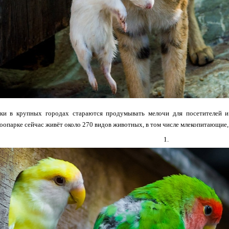
ки в крупных городах стараются продумывать мелочи для посетителей 
зоопарке сейчас живёт около 270 видов животных, в том числе млекопитающие,
1.