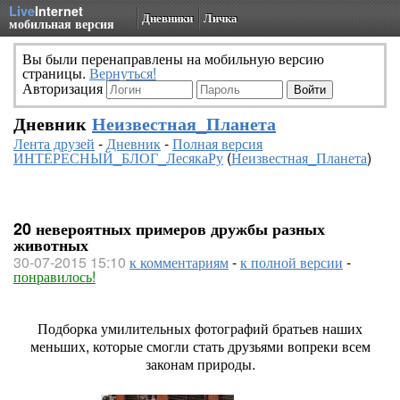
Live
Internet
Дневники
Личка
мобильная версия
Вы были перенаправлены на мобильную версию
страницы.
Вернуться!
Авторизация
Дневник
Неизвестная_Планета
Лента друзей
-
Дневник
-
Полная версия
ИНТЕРЕСНЫЙ_БЛОГ_ЛесякаРу
(
Неизвестная_Планета
)
20 невероятных примеров дружбы разных
животных
30-07-2015 15:10
к комментариям
-
к полной версии
-
понравилось!
Подборка умилительных фотографий братьев наших
меньших, которые смогли стать друзьями вопреки всем
законам природы.