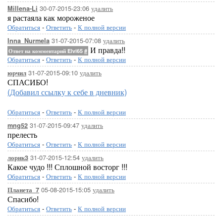
30-07-2015-23:06
удалить
Millena-Li
я растаяла как мороженое
Обратиться
-
Ответить
-
К полной версии
31-07-2015-07:08
удалить
Inna_Nurmela
И правда!!
Ответ на комментарий Elvi65
#
Обратиться
-
Ответить
-
К полной версии
31-07-2015-09:10
удалить
юрчил
СПАСИБО!
(Добавил ссылку к себе в дневник)
Обратиться
-
Ответить
-
К полной версии
31-07-2015-09:47
удалить
mng52
прелесть
Обратиться
-
Ответить
-
К полной версии
31-07-2015-12:54
удалить
лорик3
Какое чудо !!! Сплошной восторг !!!
Обратиться
-
Ответить
-
К полной версии
05-08-2015-15:05
удалить
Планета_7
Спасибо!
Обратиться
-
Ответить
-
К полной версии