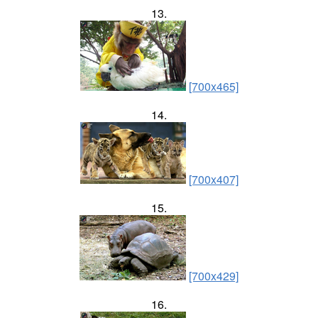
13.
[700x465]
14.
[700x407]
15.
[700x429]
16.