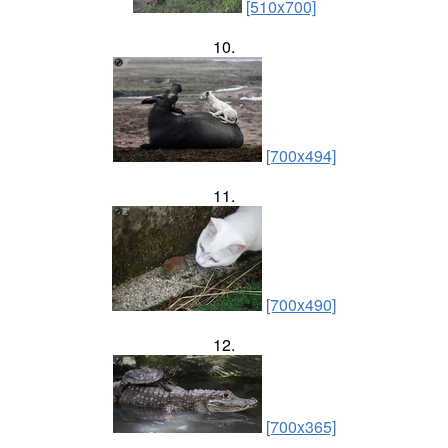
[510x700]
10.
[700x494]
11.
[700x490]
12.
[700x365]