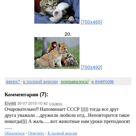
[700x465]
20.
[700x492]
вверх^
к полной версии
понравилось!
в evernote
Комментарии (7):
30-07-2015-15:42
удалить
Elvi65
Очаровательно!! Напоминает СССР ))))) тогда все друг
друга уважали ...дружили любили итд...Неповторится такое
никогда(((( А жаль......вот животные нам уроки преподносят
......
Обратиться
-
Ответить
-
К полной версии