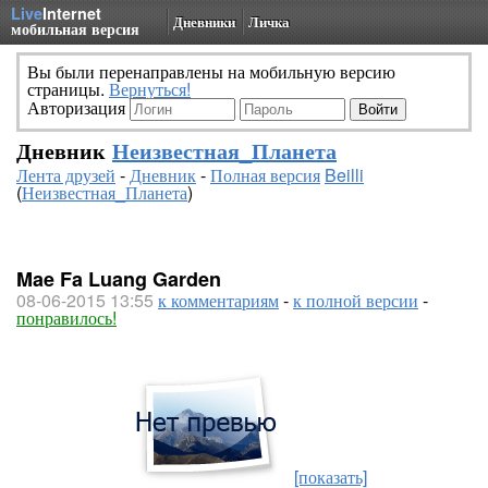
Live
Internet
Дневники
Личка
мобильная версия
Вы были перенаправлены на мобильную версию
страницы.
Вернуться!
Авторизация
Дневник
Неизвестная_Планета
Лента друзей
-
Дневник
-
Полная версия
Beilli
(
Неизвестная_Планета
)
Mae Fa Luang Garden
08-06-2015 13:55
к комментариям
-
к полной версии
-
понравилось!
[показать]