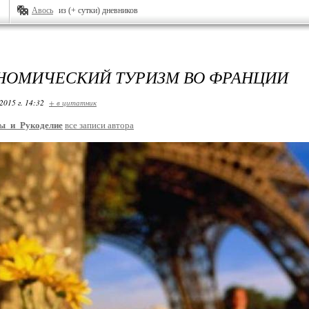
Авось
из (+ сутки) дневников
НОМИЧЕСКИЙ ТУРИЗМ ВО ФРАНЦИИ
2015 г. 14:32
+ в цитатник
ы_и_Рукоделие
все записи автора