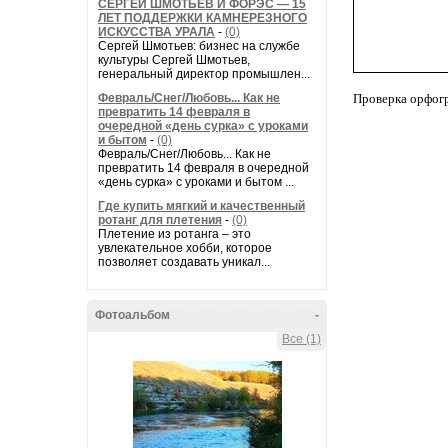
СЕРГЕЙ ШМОТЬЕВ И ФОРЭС — 15
ЛЕТ ПОДДЕРЖКИ КАМНЕРЕЗНОГО
ИСКУССТВА УРАЛА
-
(0)
Сергей Шмотьев: бизнес на службе
культуры Сергей Шмотьев,
генеральный директор промышлен...
Февраль/Снег/Любовь... Как не
Проверка орфог
превратить 14 февраля в
очередной «день сурка» с уроками
и бытом
-
(0)
Февраль/Снег/Любовь... Как не
превратить 14 февраля в очередной
«день сурка» с уроками и бытом ...
Где купить мягкий и качественный
ротанг для плетения
-
(0)
Плетение из ротанга – это
увлекательное хобби, которое
позволяет создавать уникал...
Фотоальбом
-
Все (1)