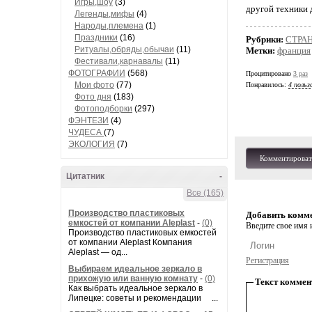
Игры,шоу
(3)
другой техники 
Легенды,мифы
(4)
Народы,племена
(1)
Праздники
(16)
Рубрики:
СТРА
Ритуалы,обряды,обычаи
(11)
Метки:
франция
Фестивали,карнавалы
(11)
ФОТОГРАФИИ
(568)
Процитировано
3 раз
Мои фото
(77)
Понравилось:
4 польз
Фото дня
(183)
Фотоподборки
(297)
ФЭНТЕЗИ
(4)
ЧУДЕСА
(7)
ЭКОЛОГИЯ
(7)
Комментироват
Цитатник
-
Все (165)
Производство пластиковых
Добавить комм
емкостей от компании Aleplast
-
(0)
Введите свое имя и
Производство пластиковых емкостей
от компании Aleplast Компания
Aleplast — од...
Регистрация
Выбираем идеальное зеркало в
прихожую или ванную комнату
-
(0)
Текст коммен
Как выбрать идеальное зеркало в
Липецке: советы и рекомендации ...