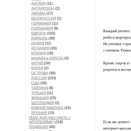
АНГЛИЯ
(11)
АНТАРКТИДА
(2)
АФРИКА
(27)
БЕЛОРУССИЯ
(2)
ГЕРМАНИЯ
(11)
ГОЛЛАНДИЯ
(9)
Каждый регион Ф
ЕВРОПА
(103)
рыба и морепрод
ИЗРАИЛЬ
(38)
ИНДИЯ
(11)
На улочках стра
ИСПАНИЯ
(28)
с изюмом. Разно
ИТАЛИЯ
(18)
КАНАДА и АЛЯСКА
(3)
Кроме сыров и 
КИТАЙ
(16)
КОРЕЯ
(2)
рецепты и воспи
ОСТРОВА
(36)
РОССИЯ
(233)
США
(30)
ТАЙЛАНД
(8)
ТУРЦИЯ
(11)
ФРАНЦИЯ
(25)
ШОТЛАНДИЯ
(2)
ЮЖНАЯ АМЕРИКА
(10)
ЯПОНИЯ
(15)
ТЕМА ДНЯ (ОБСУДИТЬ с
Если вы цените 
ЧИТАТЕЛЯМИ)
(119)
ТРАДИЦИИ
(45)
интернет-магаз