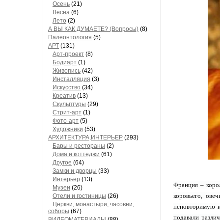
Осень
(21)
Весна
(6)
Лето
(2)
А ВЫ КАК ДУМАЕТЕ? (Вопросы)
(8)
Палеонтология
(5)
АРТ
(131)
Арт-проект
(8)
Бодиарт
(1)
Живопись
(42)
Инсталляция
(3)
Искусство
(34)
Креатив
(13)
Скульптуры
(29)
Стрит-арт
(1)
Фото-арт
(5)
Художники
(53)
АРХИТЕКТУРА,ИНТЕРЬЕР
(293)
Бары и рестораны
(2)
Дома и коттеджи
(61)
Другое
(64)
Замки и дворцы
(33)
Интерьер
(13)
Франция – корол
Музеи
(26)
коровьего, ове
Отели и гостиницы
(26)
Церкви, монастыри, часовни,
неповторимую и
соборы
(67)
подавали разли
ВИДЕОМАТЕРИАЛЫ
(88)