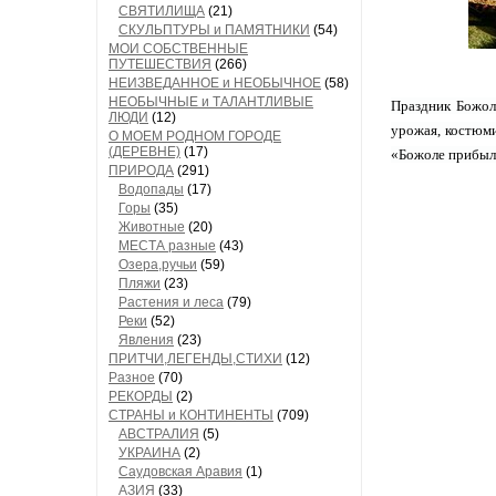
СВЯТИЛИЩА
(21)
СКУЛЬПТУРЫ и ПАМЯТНИКИ
(54)
МОИ СОБСТВЕННЫЕ
ПУТЕШЕСТВИЯ
(266)
НЕИЗВЕДАННОЕ и НЕОБЫЧНОЕ
(58)
НЕОБЫЧНЫЕ и ТАЛАНТЛИВЫЕ
Праздник Божоле
ЛЮДИ
(12)
урожая, костюми
О МОЕМ РОДНОМ ГОРОДЕ
(ДЕРЕВНЕ)
(17)
«Божоле прибыло
ПРИРОДА
(291)
Водопады
(17)
Горы
(35)
Животные
(20)
МЕСТА разные
(43)
Озера,ручьи
(59)
Пляжи
(23)
Растения и леса
(79)
Реки
(52)
Явления
(23)
ПРИТЧИ,ЛЕГЕНДЫ,СТИХИ
(12)
Разное
(70)
РЕКОРДЫ
(2)
СТРАНЫ и КОНТИНЕНТЫ
(709)
АВСТРАЛИЯ
(5)
УКРАИНА
(2)
Саудовская Аравия
(1)
АЗИЯ
(33)