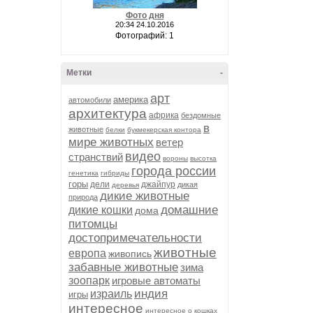
Фото дня
20:34 24.10.2016
Фотографий: 1
Метки
-
арт
америка
автомобили
архитектура
африка
бездомные
в
животные
белки
букмекерская контора
мире животных
ветер
видео
странствий
вороны
высотка
города россии
генетика
гибриды
горы
дели
джайпур
дикая
деревья
дикие животные
природа
домашние
дикие кошки
дома
питомцы
достопримечательности
животные
европа
живопись
забавные животные
зима
зоопарк
игровые автоматы
индия
израиль
игры
интересное
интересное о кошках