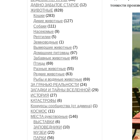
ДАВНО ЗАБЫТОЕ СТАРОЕ
(12)
тонкости произв
ЖИВОТНЫЕ
(828)
Кошки
(283)
Дикие животные
(127)
Собаки
(111)
Насекомые
(9)
Рептилии
(5)
Земноводные
(1)
Вымершие животные
(7)
Домашние питомцы
(97)
Забавные животные
(65)
Птицы
(69)
Разные животные
(55)
Редкие животные
(63)
Рыбы и водяные животные
(69)
ЗА ГРАНЬЮ РЕАЛЬНОСТИ
(24)
ЗАГАДКИ И ТАЙНЫ ВСЕЛЕННОЙ
(29)
ИСТОРИЯ
(27)
КАТАСТРОФЫ
(6)
Конкурсы сообщества (от админа)
(1)
КОСМОС
(11)
МЕСТА рукотворные
(146)
ВЫСТАВКИ
(6)
ЗАПОВЕДНИКИ
(10)
МУЗЕИ
(22)
ПАРКИ
(56)