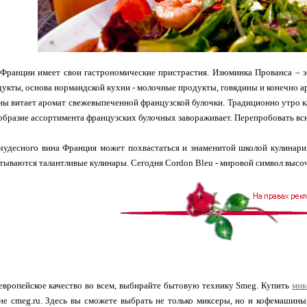
ранции имеет свои гастрономические пристрастия. Изюминка Прованса – эт
укты, основа нормандской кухни - молочные продукты, говядины и конечно а
ны витает аромат свежевыпеченной французской булочки. Традиционно утро к
образие ассортимента французских булочных завораживает. Перепробовать вс
чудесного вина Франция может похвастаться и знаменитой школой кулинари
тываются талантливые кулинары. Сегодня Cordon Bleu - мировой символ высоч
европейское качество во всем, выбирайте бытовую технику Smeg. Купить
мик
ине cmeg.ru. Здесь вы сможете выбрать не только миксеры, но и кофемаши