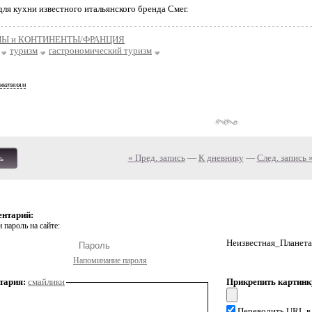
для кухни известного итальянского бренда Смег.
НЫ и КОНТИНЕНТЫ/ФРАНЦИЯ
туризм
гастрономический туризм
ователям
« Пред. запись
—
К дневнику
—
След. запись 
ь
ентарий:
 пароль на сайте:
Неизвестная_Планета
Напоминание пароля
тария:
смайлики
Прикрепить картинк
Переводить URL в