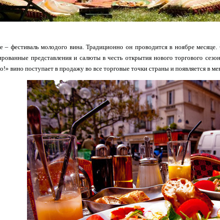
 – фестиваль молодого вина. Традиционно он проводится в ноябре месяце.
рованные представления и салюты в честь открытия нового торгового сезон
!» вино поступает в продажу во все торговые точки страны и появляется в ме