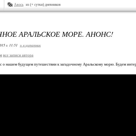
Авось
из (+ сутки) дневников
ЧНОЕ АРАЛЬСКОЕ МОРЕ. АНОНС!
015 г. 11:51
+ в цитатник
re
все записи автора
 о нашем будущем путешествии к загадочному Аральскому морю. Будем инте