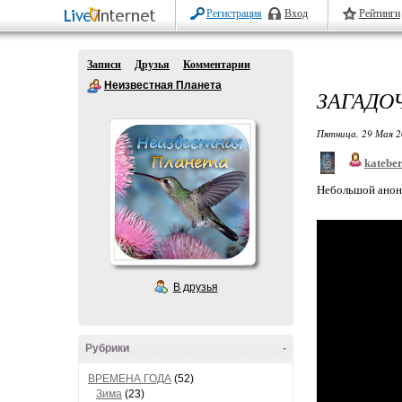
Регистрация
Вход
Рейтинги
Записи
Друзья
Комментарии
Неизвестная Планета
ЗАГАДО
Пятница, 29 Мая 2
katebe
Небольшой анонс
В друзья
Рубрики
-
ВРЕМЕНА ГОДА
(52)
Зима
(23)