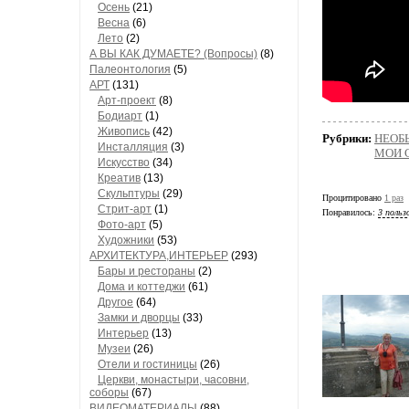
Осень
(21)
Весна
(6)
Лето
(2)
А ВЫ КАК ДУМАЕТЕ? (Вопросы)
(8)
Палеонтология
(5)
АРТ
(131)
Арт-проект
(8)
Бодиарт
(1)
Живопись
(42)
Рубрики:
НЕОБ
Инсталляция
(3)
МОИ 
Искусство
(34)
Креатив
(13)
Скульптуры
(29)
Процитировано
1 раз
Стрит-арт
(1)
Понравилось:
3 польз
Фото-арт
(5)
Художники
(53)
АРХИТЕКТУРА,ИНТЕРЬЕР
(293)
Бары и рестораны
(2)
Дома и коттеджи
(61)
Другое
(64)
Замки и дворцы
(33)
Интерьер
(13)
Музеи
(26)
Отели и гостиницы
(26)
Церкви, монастыри, часовни,
соборы
(67)
ВИДЕОМАТЕРИАЛЫ
(88)