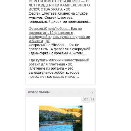
СЕРГЕЙ ШМОТЬЕВ И ФОРЭС — 15
ЛЕТ ПОДДЕРЖКИ КАМНЕРЕЗНОГО
ИСКУССТВА УРАЛА
-
(0)
Сергей Шмотьев: бизнес на службе
культуры Сергей Шмотьев,
генеральный директор промышлен...
Февраль/Снег/Любовь... Как не
превратить 14 февраля в
очередной «день сурка» с уроками
и бытом
-
(0)
Февраль/Снег/Любовь... Как не
превратить 14 февраля в очередной
«день сурка» с уроками и бытом ...
Где купить мягкий и качественный
ротанг для плетения
-
(0)
Плетение из ротанга – это
увлекательное хобби, которое
позволяет создавать уникал...
Фотоальбом
-
Все (1)