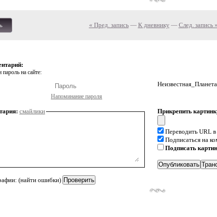
« Пред. запись
—
К дневнику
—
След. запись 
ь
ентарий:
 пароль на сайте:
Неизвестная_Планета
Напоминание пароля
тария:
смайлики
Прикрепить картинк
Переводить URL в
Подписаться на к
Подписать карти
рафии: (найти ошибки)