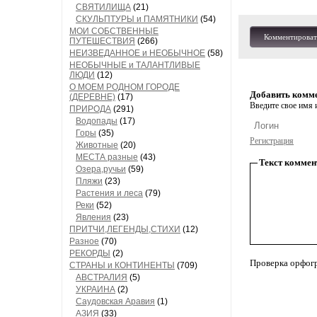
СВЯТИЛИЩА
(21)
СКУЛЬПТУРЫ и ПАМЯТНИКИ
(54)
МОИ СОБСТВЕННЫЕ
Комментироват
ПУТЕШЕСТВИЯ
(266)
НЕИЗВЕДАННОЕ и НЕОБЫЧНОЕ
(58)
НЕОБЫЧНЫЕ и ТАЛАНТЛИВЫЕ
ЛЮДИ
(12)
О МОЕМ РОДНОМ ГОРОДЕ
Добавить комм
(ДЕРЕВНЕ)
(17)
Введите свое имя и
ПРИРОДА
(291)
Водопады
(17)
Горы
(35)
Регистрация
Животные
(20)
МЕСТА разные
(43)
Текст коммен
Озера,ручьи
(59)
Пляжи
(23)
Растения и леса
(79)
Реки
(52)
Явления
(23)
ПРИТЧИ,ЛЕГЕНДЫ,СТИХИ
(12)
Разное
(70)
РЕКОРДЫ
(2)
Проверка орфог
СТРАНЫ и КОНТИНЕНТЫ
(709)
АВСТРАЛИЯ
(5)
УКРАИНА
(2)
Саудовская Аравия
(1)
АЗИЯ
(33)