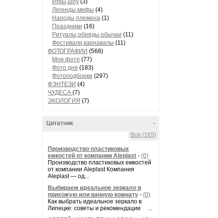
Игры,шоу
(3)
Легенды,мифы
(4)
Народы,племена
(1)
Праздники
(16)
Ритуалы,обряды,обычаи
(11)
Фестивали,карнавалы
(11)
ФОТОГРАФИИ
(568)
Мои фото
(77)
Фото дня
(183)
Фотоподборки
(297)
ФЭНТЕЗИ
(4)
ЧУДЕСА
(7)
ЭКОЛОГИЯ
(7)
Цитатник
-
Все (165)
Производство пластиковых
емкостей от компании Aleplast
-
(0)
Производство пластиковых емкостей
от компании Aleplast Компания
Aleplast — од...
Выбираем идеальное зеркало в
прихожую или ванную комнату
-
(0)
Как выбрать идеальное зеркало в
Липецке: советы и рекомендации ...