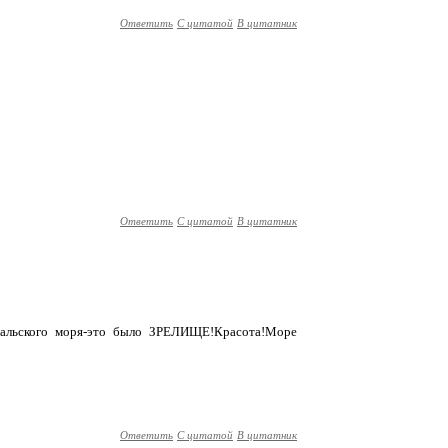
Ответить
С цитатой
В цитатник
Ответить
С цитатой
В цитатник
Аральского моря-это было ЗРЕЛИЩЕ!Красота!Море
Ответить
С цитатой
В цитатник