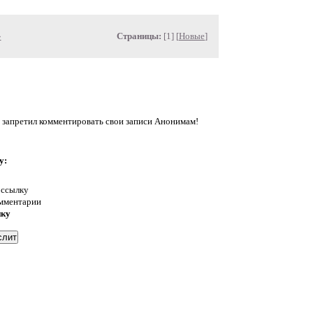
»
Страницы:
[1] [
Новые
]
 запретил комментировать свои записи Анонимам!
у:
 ссылку
омментарии
нку