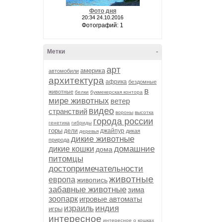
Фото дня
20:34 24.10.2016
Фотографий: 1
Метки
-
арт
америка
автомобили
архитектура
африка
бездомные
в
животные
белки
букмекерская контора
мире животных
ветер
видео
странствий
вороны
высотка
города россии
генетика
гибриды
горы
дели
джайпур
дикая
деревья
дикие животные
природа
домашние
дикие кошки
дома
питомцы
достопримечательности
животные
европа
живопись
забавные животные
зима
зоопарк
игровые автоматы
индия
израиль
игры
интересное
интересное о кошках