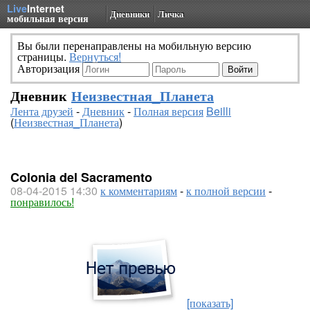
Live
Internet
Дневники
Личка
мобильная версия
Вы были перенаправлены на мобильную версию
страницы.
Вернуться!
Авторизация
Дневник
Неизвестная_Планета
Лента друзей
-
Дневник
-
Полная версия
Beilli
(
Неизвестная_Планета
)
Colonia del Sacramento
08-04-2015 14:30
к комментариям
-
к полной версии
-
понравилось!
[показать]