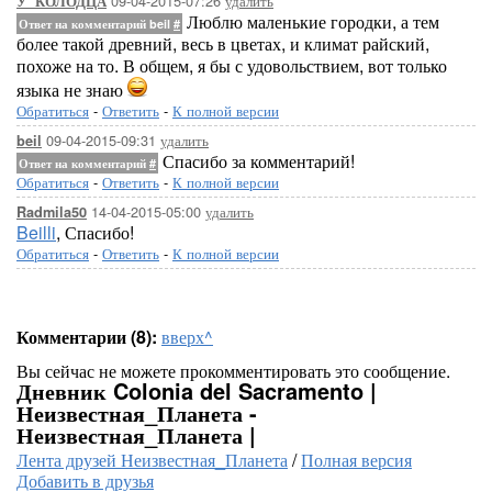
09-04-2015-07:26
удалить
У_КОЛОДЦА
Люблю маленькие городки, а тем
Ответ на комментарий beil
#
более такой древний, весь в цветах, и климат райский,
похоже на то. В общем, я бы с удовольствием, вот только
языка не знаю
Обратиться
-
Ответить
-
К полной версии
09-04-2015-09:31
удалить
beil
Спасибо за комментарий!
Ответ на комментарий
#
Обратиться
-
Ответить
-
К полной версии
14-04-2015-05:00
удалить
Radmila50
Beilli
, Спасибо!
Обратиться
-
Ответить
-
К полной версии
Комментарии (8):
вверх^
Вы сейчас не можете прокомментировать это сообщение.
Дневник Colonia del Sacramento |
Неизвестная_Планета -
Неизвестная_Планета |
Лента друзей Неизвестная_Планета
/
Полная версия
Добавить в друзья