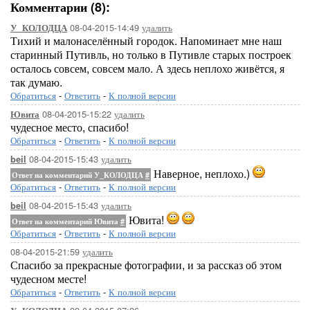
Комментарии (8):
08-04-2015-14:49
удалить
У_КОЛОДЦА
Тихий и малонаселённый городок. Напоминает мне наш
старинный Путивль, но только в Путивле старых построек
осталось совсем, совсем мало. А здесь неплохо живётся, я
так думаю.
Обратиться
-
Ответить
-
К полной версии
08-04-2015-15:22
удалить
Ювита
чудесное место, спасибо!
Обратиться
-
Ответить
-
К полной версии
08-04-2015-15:43
удалить
beil
Наверное, неплохо.)
Ответ на комментарий У_КОЛОДЦА
#
Обратиться
-
Ответить
-
К полной версии
08-04-2015-15:43
удалить
beil
Ювита!
Ответ на комментарий Ювита
#
Обратиться
-
Ответить
-
К полной версии
08-04-2015-21:59
удалить
Спасибо за прекрасные фотографии, и за рассказ об этом
чудесном месте!
Обратиться
-
Ответить
-
К полной версии