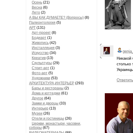
Осень
(21)
Весна
(6)
Лето
(2)
А ВЫ КАК ДУМАЕТЕ? (Вопросы)
(8)
Палеонтология
(5)
АРТ
(131)
Арт-проект
(8)
Бодиарт
(1)
Живопись
(42)
Инсталляция
(3)
genja
Искусство
(34)
Креатив
(13)
Никакой 
Скульптуры
(29)
столько 
Стрит-арт
(1)
Украинцы
Фото-арт
(5)
Художники
(53)
Ответит
АРХИТЕКТУРА,ИНТЕРЬЕР
(293)
Бары и рестораны
(2)
Дома и коттеджи
(61)
Другое
(64)
Замки и дворцы
(33)
Интерьер
(13)
Музеи
(26)
Отели и гостиницы
(26)
Церкви, монастыри, часовни,
соборы
(67)
ВИДЕОМАТЕРИАЛЫ
(88)