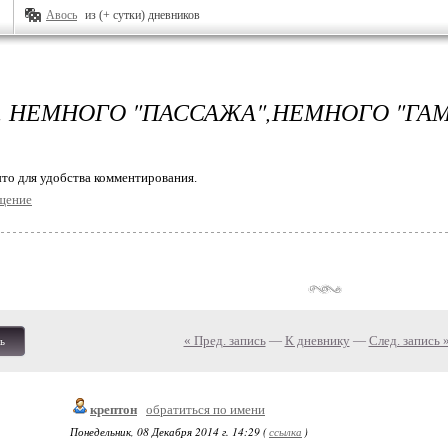
Авось
из (+ сутки) дневников
. НЕМНОГО "ПАССАЖА",НЕМНОГО "ГА
то для удобства комментирования.
щение
« Пред. запись
—
К дневнику
—
След. запись 
ь
крептон
обратиться по имени
Понедельник, 08 Декабря 2014 г. 14:29 (
ссылка
)