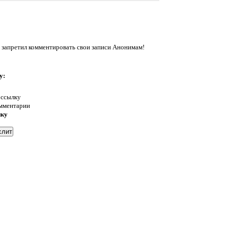
 запретил комментировать свои записи Анонимам!
у:
 ссылку
омментарии
нку