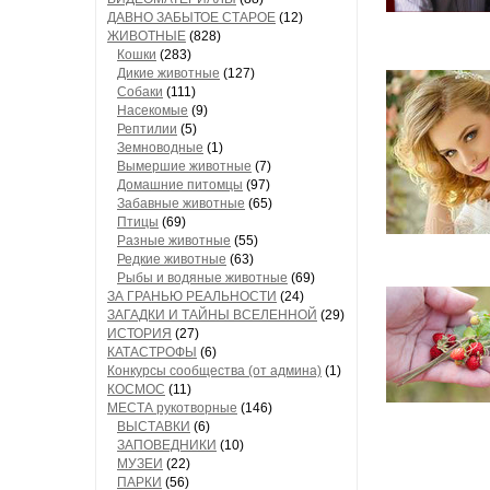
ДАВНО ЗАБЫТОЕ СТАРОЕ
(12)
ЖИВОТНЫЕ
(828)
Кошки
(283)
Дикие животные
(127)
Собаки
(111)
Насекомые
(9)
Рептилии
(5)
Земноводные
(1)
Вымершие животные
(7)
Домашние питомцы
(97)
Забавные животные
(65)
Птицы
(69)
Разные животные
(55)
Редкие животные
(63)
Рыбы и водяные животные
(69)
ЗА ГРАНЬЮ РЕАЛЬНОСТИ
(24)
ЗАГАДКИ И ТАЙНЫ ВСЕЛЕННОЙ
(29)
ИСТОРИЯ
(27)
КАТАСТРОФЫ
(6)
Конкурсы сообщества (от админа)
(1)
КОСМОС
(11)
МЕСТА рукотворные
(146)
ВЫСТАВКИ
(6)
ЗАПОВЕДНИКИ
(10)
МУЗЕИ
(22)
ПАРКИ
(56)