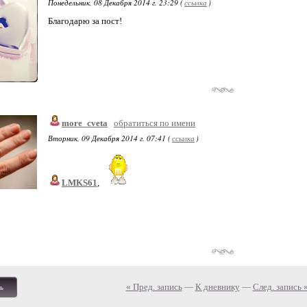
Понедельник, 08 Декабря 2014 г. 23:29 (
ссылка
)
Благодарю за пост!
more_cveta
обратиться по имени
Вторник, 09 Декабря 2014 г. 07:41 (
ссылка
)
LMKS61
,
« Пред. запись
—
К дневнику
—
След. запись 
ь