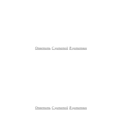
Ответить
С цитатой
В цитатник
Ответить
С цитатой
В цитатник