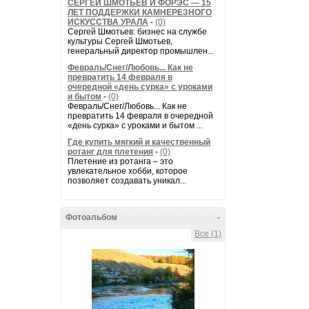
СЕРГЕЙ ШМОТЬЕВ И ФОРЭС — 15
ЛЕТ ПОДДЕРЖКИ КАМНЕРЕЗНОГО
ИСКУССТВА УРАЛА
-
(0)
Сергей Шмотьев: бизнес на службе
культуры Сергей Шмотьев,
генеральный директор промышлен...
Февраль/Снег/Любовь... Как не
превратить 14 февраля в
очередной «день сурка» с уроками
и бытом
-
(0)
Февраль/Снег/Любовь... Как не
превратить 14 февраля в очередной
«день сурка» с уроками и бытом ...
Где купить мягкий и качественный
ротанг для плетения
-
(0)
Плетение из ротанга – это
увлекательное хобби, которое
позволяет создавать уникал...
Фотоальбом
-
Все (1)