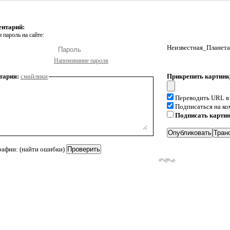
ентарий:
 пароль на сайте:
Неизвестная_Планета
Напоминание пароля
тария:
смайлики
Прикрепить картинк
Переводить URL в
Подписаться на к
Подписать карти
рафии: (найти ошибки)