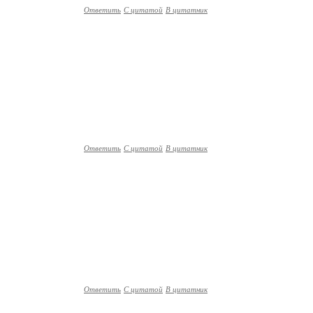
Ответить
С цитатой
В цитатник
Ответить
С цитатой
В цитатник
Ответить
С цитатой
В цитатник