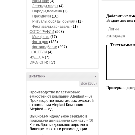
Игры,шоу
(3)
Легенды,мифы
(4)
Народы,племена
(1)
Добавить комм
Праздники
(16)
Введите свое имя и
Ритуалы,обряды,обычаи
(11)
Фестивали,карнавалы
(11)
ФОТОГРАФИИ
(568)
Регистрация
Мои фото
(77)
Фото дня
(183)
Текст коммен
Фотоподборки
(297)
ФЭНТЕЗИ
(4)
ЧУДЕСА
(7)
ЭКОЛОГИЯ
(7)
Цитатник
-
Все (165)
Проверка орфог
Производство пластиковых
емкостей от компании Aleplast
-
(0)
Производство пластиковых емкостей
от компании Aleplast Компания
Aleplast — од...
Выбираем идеальное зеркало в
прихожую или ванную комнату
-
(0)
Как выбрать идеальное зеркало в
Липецке: советы и рекомендации ...