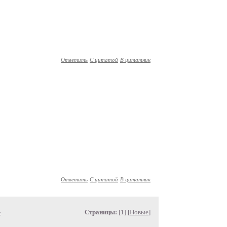
Ответить
С цитатой
В цитатник
Ответить
С цитатой
В цитатник
»
Страницы:
[1] [
Новые
]