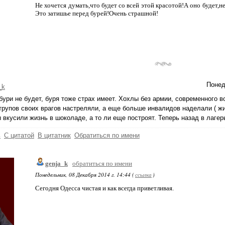
Не хочется думать,что будет со всей этой красотой!А оно будет,
Это затишье перед бурей!Очень страшной!
Понед
_k
бури не будет, буря тоже страх имеет. Хохлы без армии, современного 
трупов своих врагов настреляли, а еще больше инвалидов наделали ( жи
 вкусили жизнь в шоколаде, а то ли еще построят. Теперь назад в лагерь
ь
С цитатой
В цитатник
Обратиться по имени
genja_k
обратиться по имени
Понедельник, 08 Декабря 2014 г. 14:44 (
ссылка
)
Сегодня Одесса чистая и как всегда приветливая.