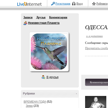
Регистрация
Вход
Рейтинги
Записи
Друзья
Комментарии
Неизвестная Планета
ОДЕССА
+ в цитатник
Cообщение скры
Прочитать сооб
В друзья
Комментироват
Рубрики
-
ВРЕМЕНА ГОДА
(52)
Зима
(23)