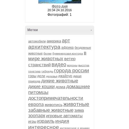
Фото дня
20:34 24.10.2016
Фотографий: 1
Метки
-
арт
америка
автомобили
архитектура
африка
бездомные
в
животные
белки
букмекерская контора
мире животных
ветер
видео
странствий
вороны
высотка
города россии
генетика
гибриды
горы
дели
джайпур
дикая
деревья
дикие животные
природа
домашние
дикие кошки
дома
питомцы
достопримечательности
животные
европа
живопись
забавные животные
зима
зоопарк
игровые автоматы
индия
израиль
игры
интересное
интересное о кошках