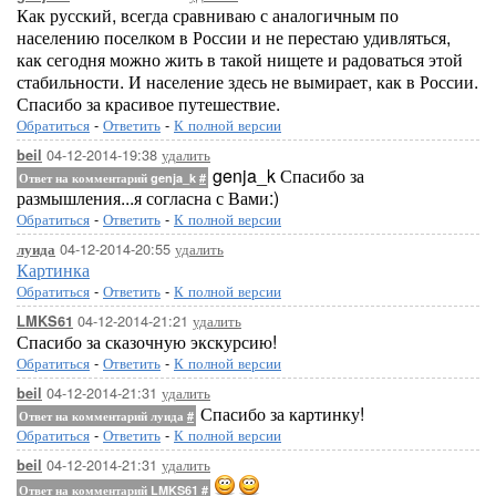
Как русский, всегда сравниваю с аналогичным по
населению поселком в России и не перестаю удивляться,
как сегодня можно жить в такой нищете и радоваться этой
стабильности. И население здесь не вымирает, как в России.
Спасибо за красивое путешествие.
Обратиться
-
Ответить
-
К полной версии
04-12-2014-19:38
удалить
beil
genja_k Спасибо за
Ответ на комментарий genja_k
#
размышления...я согласна с Вами:)
Обратиться
-
Ответить
-
К полной версии
04-12-2014-20:55
удалить
луида
Картинка
Обратиться
-
Ответить
-
К полной версии
04-12-2014-21:21
удалить
LMKS61
Спасибо за сказочную экскурсию!
Обратиться
-
Ответить
-
К полной версии
04-12-2014-21:31
удалить
beil
Спасибо за картинку!
Ответ на комментарий луида
#
Обратиться
-
Ответить
-
К полной версии
04-12-2014-21:31
удалить
beil
Ответ на комментарий LMKS61
#