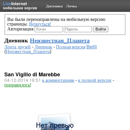
Live
Internet
Дневники
Личка
мобильная версия
Вы были перенаправлены на мобильную версию
страницы.
Вернуться!
Авторизация
Дневник
Неизвестная_Планета
Лента друзей
-
Дневник
-
Полная версия
Beilli
(
Неизвестная_Планета
)
San Vigilio di Marebbe
04-12-2014 16:51
к комментариям
-
к полной версии
-
понравилось!