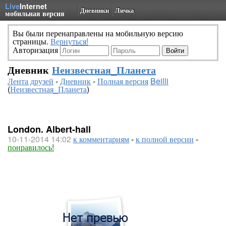
Live
Internet
Дневники
Личка
мобильная версия
Вы были перенаправлены на мобильную версию
страницы.
Вернуться!
Авторизация
Дневник
Неизвестная_Планета
Лента друзей
-
Дневник
-
Полная версия
Beilli
(
Неизвестная_Планета
)
London. Albert-hall
10-11-2014 14:02
к комментариям
-
к полной версии
-
понравилось!