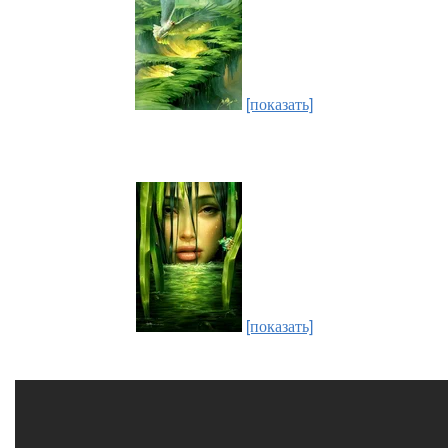
[показать]
[показать]