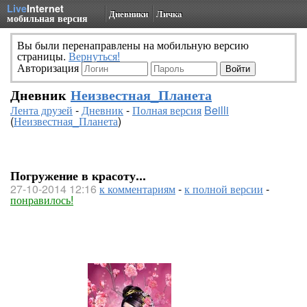
Live
Internet
Дневники
Личка
мобильная версия
Вы были перенаправлены на мобильную версию
страницы.
Вернуться!
Авторизация
Дневник
Неизвестная_Планета
Лента друзей
-
Дневник
-
Полная версия
Beilli
(
Неизвестная_Планета
)
Погружение в красоту...
27-10-2014 12:16
к комментариям
-
к полной версии
-
понравилось!