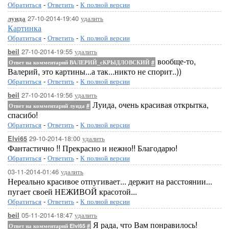
Обратиться
-
Ответить
-
К полной версии
27-10-2014-19:40
удалить
луида
Картинка
Обратиться
-
Ответить
-
К полной версии
27-10-2014-19:55
удалить
beil
вообще-то,
Ответ на комментарий ВАЛЕРИЙ_сКРЫДЛОВСКИЙ
#
Валерий, это картины...а так...никто не спорит..))
Обратиться
-
Ответить
-
К полной версии
27-10-2014-19:56
удалить
beil
Луида, очень красивая открытка,
Ответ на комментарий луида
#
спасибо!
Обратиться
-
Ответить
-
К полной версии
29-10-2014-18:00
удалить
Elvi65
Фантастично !! Прекрасно и нежно!! Благодарю!
Обратиться
-
Ответить
-
К полной версии
03-11-2014-01:46
удалить
Нереально красивое отпугивает... держит на расстоянии...
пугает своей НЕЖИВОЙ красотой...
Обратиться
-
Ответить
-
К полной версии
05-11-2014-18:47
удалить
beil
Я рада, что Вам понравилось!
Ответ на комментарий Elvi65
#