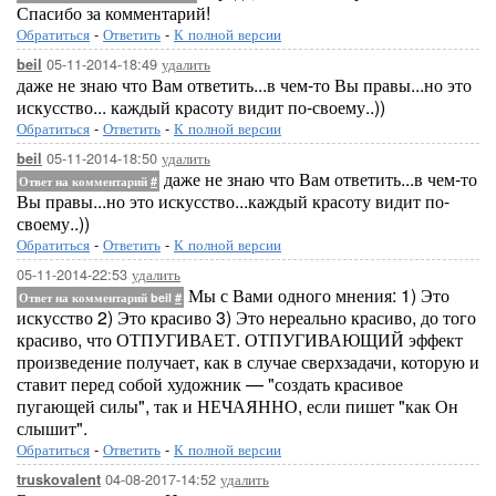
Спасибо за комментарий!
Обратиться
-
Ответить
-
К полной версии
05-11-2014-18:49
удалить
beil
даже не знаю что Вам ответить...в чем-то Вы правы...но это
искусство... каждый красоту видит по-своему..))
Обратиться
-
Ответить
-
К полной версии
05-11-2014-18:50
удалить
beil
даже не знаю что Вам ответить...в чем-то
Ответ на комментарий
#
Вы правы...но это искусство...каждый красоту видит по-
своему..))
Обратиться
-
Ответить
-
К полной версии
05-11-2014-22:53
удалить
Мы с Вами одного мнения: 1) Это
Ответ на комментарий beil
#
искусство 2) Это красиво 3) Это нереально красиво, до того
красиво, что ОТПУГИВАЕТ. ОТПУГИВАЮЩИЙ эффект
произведение получает, как в случае сверхзадачи, которую и
ставит перед собой художник — "создать красивое
пугающей силы", так и НЕЧАЯННО, если пишет "как Он
слышит".
Обратиться
-
Ответить
-
К полной версии
04-08-2017-14:52
удалить
truskovalent