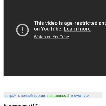
вверх^
к полной версии
понравилось!
в evernote
Комментарии (17):