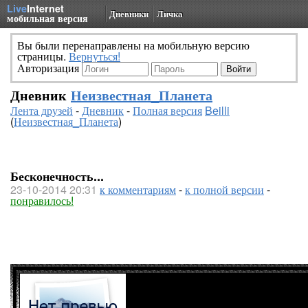
Live
Internet
Дневники
Личка
мобильная версия
Вы были перенаправлены на мобильную версию
страницы.
Вернуться!
Авторизация
Дневник
Неизвестная_Планета
Лента друзей
-
Дневник
-
Полная версия
Beilli
(
Неизвестная_Планета
)
Бесконечность...
23-10-2014 20:31
к комментариям
-
к полной версии
-
понравилось!