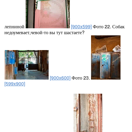
лепниной
[900x599]
Фото 22. Собак
недоумевает,чевой-то вы тут шастаете?
[900x600]
Фото 23.
[599x900]