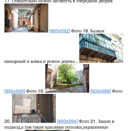
17. Обязательно нужно заглянуть в очередной дворик
[900x592]
Фото 18. Балкон
шикарный и ковка и резное дерево...
[900x599]
Фото 19.
[900x589]
Фото
20.
[900x594]
Фото 21. Зашли в
подъезд,а там такие красивые потолки,украшенные