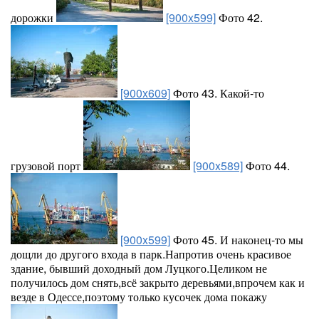
дорожки
[900x599]
Фото 42.
[900x609]
Фото 43. Какой-то
грузовой порт
[900x589]
Фото 44.
[900x599]
Фото 45. И наконец-то мы
дощли до другого входа в парк.Напротив очень красивое
здание, бывший доходный дом Луцкого.Целиком не
получилось дом снять,всё закрыто деревьями,впрочем как и
везде в Одессе,поэтому только кусочек дома покажу