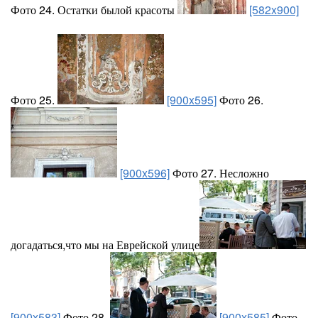
Фото 24. Остатки былой красоты
[582x900]
Фото 25.
[900x595]
Фото 26.
[900x596]
Фото 27. Несложно
догадаться,что мы на Еврейской улице
[900x583]
Фото 28.
[900x585]
Фото