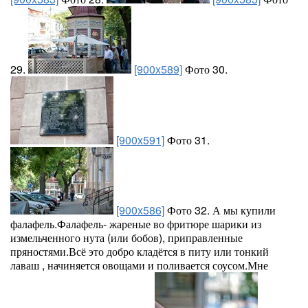
29.
[900x589]
Фото 30.
[900x591]
Фото 31.
[900x586]
Фото 32. А мы купили
фалафель.Фалафель- жареные во фритюре шарики из
измельченного нута (или бобов), приправленные
пряностями.Всё это добро кладётся в питу или тонкий
лаваш , начиняется овощами и поливается соусом.Мне