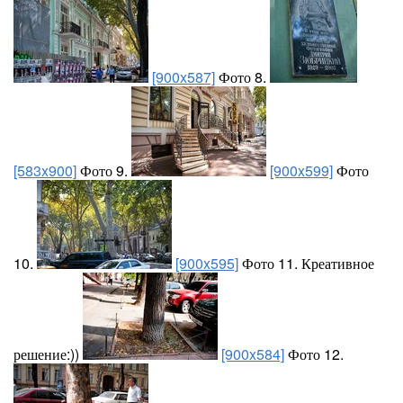
[900x587]
Фото 8.
[583x900]
Фото 9.
[900x599]
Фото
10.
[900x595]
Фото 11. Креативное
решение:))
[900x584]
Фото 12.