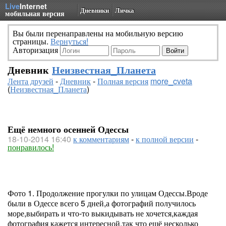
Live
Internet
Дневники
Личка
мобильная версия
Вы были перенаправлены на мобильную версию
страницы.
Вернуться!
Авторизация
Дневник
Неизвестная_Планета
Лента друзей
-
Дневник
-
Полная версия
more_cveta
(
Неизвестная_Планета
)
Ещё немного осенней Одессы
18-10-2014 16:40
к комментариям
-
к полной версии
-
понравилось!
Фото 1. Продолжение прогулки по улицам Одессы.Вроде
были в Одессе всего 5 дней,а фотографий получилось
море,выбирать и что-то выкидывать не хочется,каждая
фотография кажется интересной,так что ещё несколько