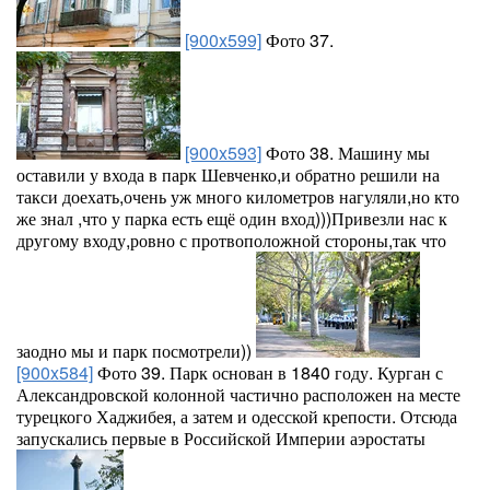
[900x599]
Фото 37.
[900x593]
Фото 38. Машину мы
оставили у входа в парк Шевченко,и обратно решили на
такси доехать,очень уж много километров нагуляли,но кто
же знал ,что у парка есть ещё один вход)))Привезли нас к
другому входу,ровно с протвоположной стороны,так что
заодно мы и парк посмотрели))
[900x584]
Фото 39. Парк основан в 1840 году. Курган с
Александровской колонной частично расположен на месте
турецкого Хаджибея, а затем и одесской крепости. Отсюда
запускались первые в Российской Империи аэростаты