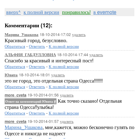
вверх^
к полной версии
понравилось!
в evernote
Комментарии (12):
18-10-2014-17:02
удалить
Марина_Ушакова
Красивый город, безусловно.
Обратиться
-
Ответить
-
К полной версии
18-10-2014-17:44
удалить
АЛЬФИЯ_ГАБДУЛЛОВНА
Спасибо за красивый и интересный пост!
Обратиться
-
Ответить
-
К полной версии
18-10-2014-18:01
удалить
Ювита
это не город, это отдельная страна Одесса!!!!!!!
Обратиться
-
Ответить
-
К полной версии
19-10-2014-01:56
удалить
more_cveta
Как точно сказано! Отдельная
Ответ на комментарий Ювита
#
страна Одесса!!улыбка!
Обратиться
-
Ответить
-
К полной версии
19-10-2014-01:57
удалить
more_cveta
Марина_Ушакова
, мне,кажется, можно бесконечно гулять по
Одессе и никогда не надоест