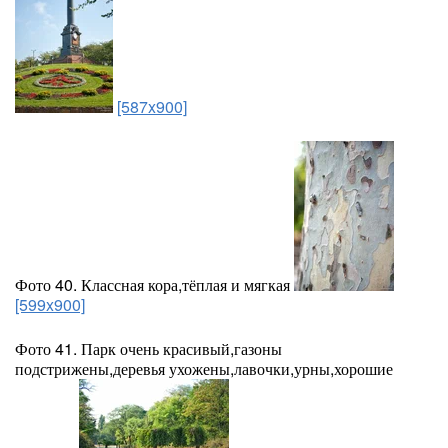
[587x900]
Фото 40. Классная кора,тёплая и мягкая
[599x900]
Фото 41. Парк очень красивый,газоны
подстрижены,деревья ухожены,лавочки,урны,хорошие