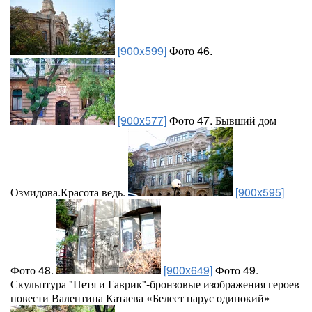
[900x599]
Фото 46.
[900x577]
Фото 47. Бывший дом
Озмидова.Красота ведь.
[900x595]
Фото 48.
[900x649]
Фото 49.
Скульптура "Петя и Гаврик"-бронзовые изображения героев
повести Валентина Катаева «Белеет парус одинокий»