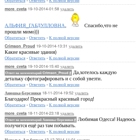
Обратиться
-
Ответить
-
К полной версии
19-10-2014-01:58
удалить
more_cveta
АЛЬФИЯ_ГАБДУЛЛОВНА
,
Спасибо,что не
прошли мимо)))
Обратиться
-
Ответить
-
К полной версии
19-10-2014-13:31
удалить
Crimson_Proud
Какие красивые здания)
Обратиться
-
Ответить
-
К полной версии
19-10-2014-15:40
удалить
more_cveta
Да,хотелось каждую
Ответ на комментарий Crimson_Proud
#
детальку сфотографировать и с собой увезти.
Обратиться
-
Ответить
-
К полной версии
18-11-2014-19:52
удалить
Анюшка-Березняки
Благодарю! Прекрасный красивый город!
Обратиться
-
Ответить
-
К полной версии
18-11-2014-23:18
удалить
more_cveta
Любимая Одесса! Надеюсь
Ответ на комментарий Анюшка-Березняки
#
получится ещё раз там побывать.
Обратиться
-
Ответить
-
К полной версии
13-12-2014-11:01
удалить
Наталья_Альбицкая