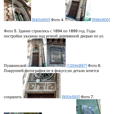
[640x900]
Фото 4.
[599x900]
Фото 5. Здание строилось с 1894 по 1899 год. Годы
постройки указаны над резной деревянной дверью по ул.
Пушкинской
[1204x897]
Фото 6.
Покрупней,фотография не в фокусе,но детали хочется
сохранить
[900x593]
Фото 7.