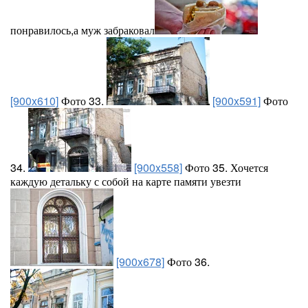
понравилось,а муж забраковал
[900x610]
Фото 33.
[900x591]
Фото
34.
[900x558]
Фото 35. Хочется
каждую детальку с собой на карте памяти увезти
[900x678]
Фото 36.