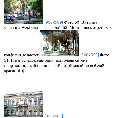
[900x599]
Фото 50. Витрина
магазина Roshen,на Греческой, 52. Можно посмотреть как
конфетки делаются
[900x599]
Фото
51. И напоследок ещё один дом,очень он мне
понравился,такой полинявший,потрёпаный,но всё ещё
красивый))
[900x601]