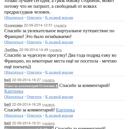
только лучшее сегодня, а грязь обхожу стороной; может
потому что не патриот, а свободный от всяких
предрассудков человек.
Обратиться
-
Ответить
-
К полной версии
22-09-2014-12:51
удалить
Оллевтина
Спасибо за увлекательное виртуальное путешествие по
Франции! Это было незабываемо!
Обратиться
-
Ответить
-
К полной версии
22-09-2014-14:49
удалить
Люб0вь
Спасибо за чудесную прогулку! Два года подряд езжу во
Францию, но некоторые места ещё не посетила - мечтаю
ещё поехать))
Обратиться
-
Ответить
-
К полной версии
22-09-2014-16:27
удалить
beil
Спасибо за комментарий!
Ответ на комментарий Оллевтина
#
Картинка
Обратиться
-
Ответить
-
К полной версии
22-09-2014-16:29
удалить
beil
Спасибо за комментарий!
Картинка
Обратиться
-
Ответить
-
К полной версии
22-09-2014-16:31
удалить
beil
Спасибо за комментарий!
Ответ на комментарий Люб0вь
#