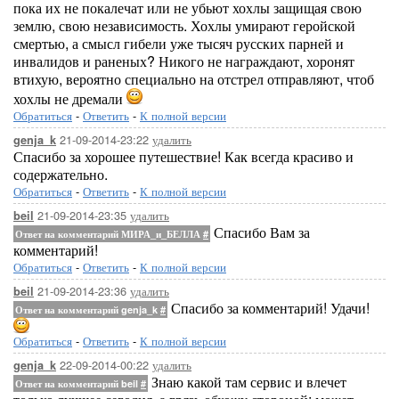
пока их не покалечат или не убьют хохлы защищая свою
землю, свою независимость. Хохлы умирают геройской
смертью, а смысл гибели уже тысяч русских парней и
инвалидов и раненых? Никого не награждают, хоронят
втихую, вероятно специально на отстрел отправляют, чтоб
хохлы не дремали
Обратиться
-
Ответить
-
К полной версии
21-09-2014-23:22
удалить
genja_k
Спасибо за хорошее путешествие! Как всегда красиво и
содержательно.
Обратиться
-
Ответить
-
К полной версии
21-09-2014-23:35
удалить
beil
Спасибо Вам за
Ответ на комментарий МИРА_и_БЕЛЛА
#
комментарий!
Обратиться
-
Ответить
-
К полной версии
21-09-2014-23:36
удалить
beil
Спасибо за комментарий! Удачи!
Ответ на комментарий genja_k
#
Обратиться
-
Ответить
-
К полной версии
22-09-2014-00:22
удалить
genja_k
Знаю какой там сервис и влечет
Ответ на комментарий beil
#