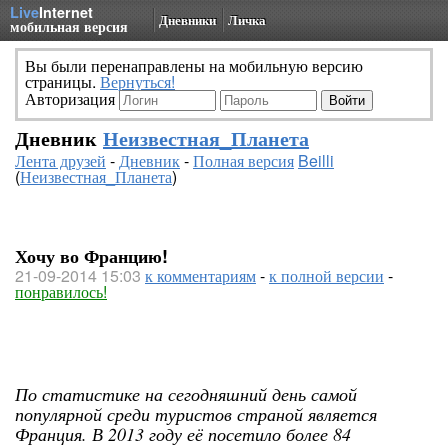
Live
Internet
Дневники
Личка
мобильная версия
Вы были перенаправлены на мобильную версию
страницы.
Вернуться!
Авторизация
Дневник
Неизвестная_Планета
Лента друзей
-
Дневник
-
Полная версия
Beilli
(
Неизвестная_Планета
)
Хочу во Францию!
21-09-2014 15:03
к комментариям
-
к полной версии
-
понравилось!
По статистике на сегодняшний день самой
популярной среди туристов страной является
Франция. В 2013 году её посетило более 84