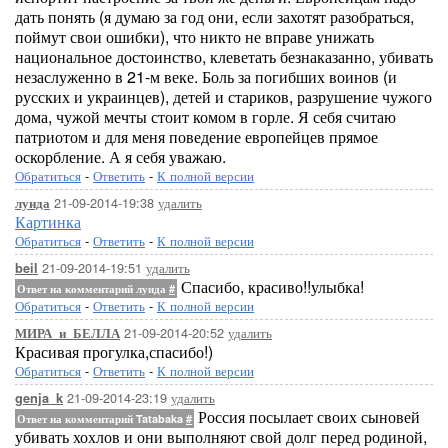
дать понять (я думаю за год они, если захотят разобраться,
поймут свои ошибки), что никто не вправе унижать
национальное достоинство, клеветать безнаказанно, убивать
незаслуженно в 21-м веке. Боль за погибших воинов (и
русских и украинцев), детей и стариков, разрушение чужого
дома, чужой мечты стоит комом в горле. Я себя считаю
патриотом и для меня поведение европейцев прямое
оскорбление. А я себя уважаю.
Обратиться
-
Ответить
-
К полной версии
21-09-2014-19:38
удалить
луида
Картинка
Обратиться
-
Ответить
-
К полной версии
21-09-2014-19:51
удалить
beil
Спасибо, красиво!!улыбка!
Ответ на комментарий луида
#
Обратиться
-
Ответить
-
К полной версии
21-09-2014-20:52
удалить
МИРА_и_БЕЛЛА
Красивая прогулка,спасибо!)
Обратиться
-
Ответить
-
К полной версии
21-09-2014-23:19
удалить
genja_k
Россия посылает своих сыновей
Ответ на комментарий Tatabaka
#
убивать хохлов и они выполняют свой долг перед родиной,