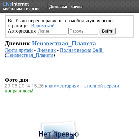
Live
Internet
Дневники
Личка
мобильная версия
Вы были перенаправлены на мобильную версию
страницы.
Вернуться!
Авторизация
Дневник
Неизвестная_Планета
Лента друзей
-
Дневник
-
Полная версия
Beilli
(
Неизвестная_Планета
)
Фото дня
29-08-2014 15:26
к комментариям
-
к полной версии
-
понравилось!