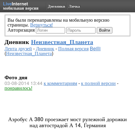
Live
Internet
Дневники
Личка
мобильная версия
Вы были перенаправлены на мобильную версию
страницы.
Вернуться!
Авторизация
Дневник
Неизвестная_Планета
Лента друзей
-
Дневник
-
Полная версия
Beilli
(
Неизвестная_Планета
)
Фото дня
03-08-2014 13:44
к комментариям
-
к полной версии
-
понравилось!
Аэробус А 380 проезжает мост рулежной дорожки
над автострадой А 14, Германия