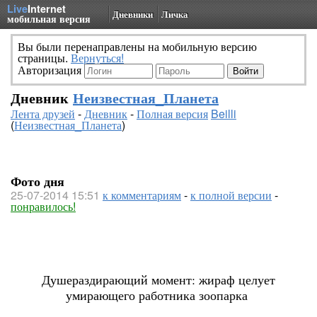
Live
Internet
Дневники
Личка
мобильная версия
Вы были перенаправлены на мобильную версию
страницы.
Вернуться!
Авторизация
Дневник
Неизвестная_Планета
Лента друзей
-
Дневник
-
Полная версия
Beilli
(
Неизвестная_Планета
)
Фото дня
25-07-2014 15:51
к комментариям
-
к полной версии
-
понравилось!
Душераздирающий момент: жираф целует
умирающего работника зоопарка