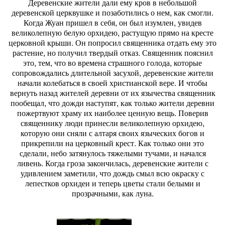
Деревенские жители дали ему кров в небольшой
деревенской церквушке и позаботились о нем, как смогли.
Когда Жуан пришел в себя, он был изумлен, увидев
великолепную белую орхидею, растущую прямо на кресте
церковной крыши. Он попросил священника отдать ему это
растение, но получил твердый отказ. Священник пояснил
это, тем, что во времена страшного голода, которые
сопровождались длительной засухой, деревенские жители
начали колебаться в своей христианской вере. И чтобы
вернуть назад жителей деревни от их язычества священник
пообещал, что дожди наступят, как только жители деревни
пожертвуют храму их наиболее ценную вещь. Поверив
священнику люди принесли великолепную орхидею,
которую они сняли с алтаря своих языческих богов и
прикрепили на церковный крест. Как только они это
сделали, небо затянулось тяжелыми тучами, и начался
ливень. Когда гроза закончилась, деревенские жители с
удивлением заметили, что дождь смыл всю окраску с
лепестков орхидеи и теперь цветы стали белыми и
прозрачными, как луна.