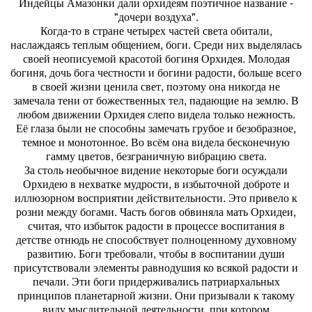
Индейцы Амазонки дали орхидеям поэтичное название -
"дочери воздуха".
Когда-то в стране четырех частей света обитали,
наслаждаясь теплым общением, боги. Среди них выделялась
своей неописуемой красотой богиня Орхидея. Молодая
богиня, дочь бога честности и богини радости, больше всего
в своей жизни ценила свет, поэтому она никогда не
замечала тени от божественных тел, падающие на землю. В
любом движении Орхидея слепо видела только нежность.
Её глаза были не способны замечать грубое и безобразное,
темное и монотонное. Во всём она видела бесконечную
гамму цветов, безграничную вибрацию света.
За столь необычное видение некоторые боги осуждали
Орхидею в нехватке мудрости, в избыточной доброте и
иллюзорном восприятии действительности. Это привело к
розни между богами. Часть богов обвиняла мать Орхидеи,
считая, что избыток радости в процессе воспитания в
детстве отнюдь не способствует полноценному духовному
развитию. Боги требовали, чтобы в воспитании души
присутствовали элементы равнодушия ко всякой радости и
печали. Эти боги придерживались патриархальных
принципов планетарной жизни. Они призывали к такому
виду мыслительной деятельности, при котором