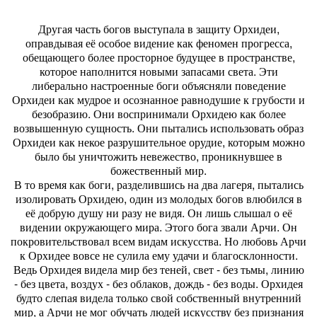
Другая часть богов выступала в защиту Орхидеи,
оправдывая её особое видение как феномен прогресса,
обещающего более просторное будущее в пространстве,
которое наполнится новыми запасами света. Эти
либерально настроенные боги объясняли поведение
Орхидеи как мудрое и осознанное равнодушие к грубости и
безобразию. Они воспринимали Орхидею как более
возвышенную сущность. Они пытались использовать образ
Орхидеи как некое разрушительное орудие, которым можно
было бы уничтожить невежество, проникнувшее в
божественный мир.
В то время как боги, разделившись на два лагеря, пытались
изолировать Орхидею, один из молодых богов влюбился в
её добрую душу ни разу не видя. Он лишь слышал о её
видении окружающего мира. Этого бога звали Арчи. Он
покровительствовал всем видам искусства. Но любовь Арчи
к Орхидее вовсе не сулила ему удачи и благосклонности.
Ведь Орхидея видела мир без теней, свет - без тьмы, линию
- без цвета, воздух - без облаков, дождь - без воды. Орхидея
будто слепая видела только свой собственный внутренний
мир, а Арчи не мог обучать людей искусству без признания