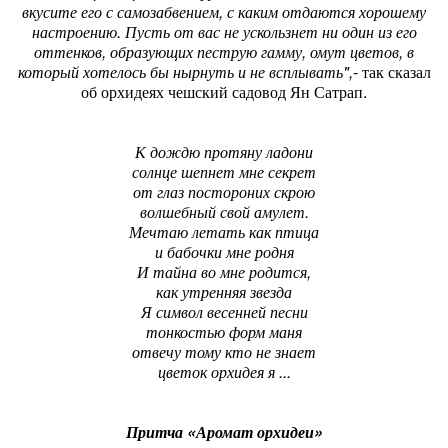
вкусите его с самозабвением, с каким отдаются хорошему
настроению. Пусть от вас не ускользнет ни один из его
оттенков, образующих пеструю гамму, омут цветов, в
который хотелось бы нырнуть и не всплывать",
- так сказал
об орхидеях чешский садовод Ян Сатрап.
К дождю протяну ладони
солнце шепнет мне секрет
от глаз постороних скрою
волшебный свой амулет.
Мечтаю летать как птица
и бабочки мне родня
И тайна во мне родится,
как утренняя звезда
Я символ весенней песни
тонкостью форм маня
отвечу тому кто не знает
цветок орхидея я ...
Притча «Аромат орхидеи»