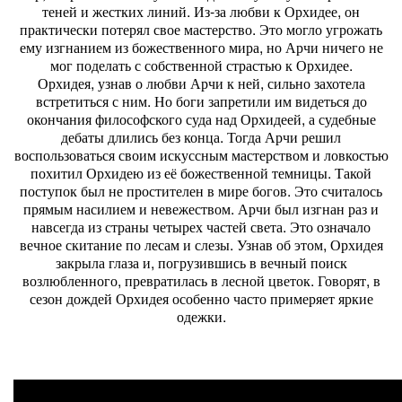
теней и жестких линий. Из-за любви к Орхидее, он
практически потерял свое мастерство. Это могло угрожать
ему изгнанием из божественного мира, но Арчи ничего не
мог поделать с собственной страстью к Орхидее.
Орхидея, узнав о любви Арчи к ней, сильно захотела
встретиться с ним. Но боги запретили им видеться до
окончания философского суда над Орхидеей, а судебные
дебаты длились без конца. Тогда Арчи решил
воспользоваться своим искуссным мастерством и ловкостью
похитил Орхидею из её божественной темницы. Такой
поступок был не простителен в мире богов. Это считалось
прямым насилием и невежеством. Арчи был изгнан раз и
навсегда из страны четырех частей света. Это означало
вечное скитание по лесам и слезы. Узнав об этом, Орхидея
закрыла глаза и, погрузившись в вечный поиск
возлюбленного, превратилась в лесной цветок. Говорят, в
сезон дождей Орхидея особенно часто примеряет яркие
одежки.