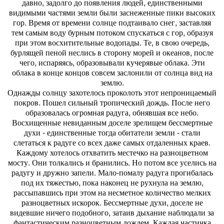
давно, задолго до появления людей, единственными
видимыми частями земли были заснеженные пики высоких
гор. Время от времени солнце подтаивало снег, заставляя
тем самым воду бурным потоком спускаться с гор, образуя
при этом восхитительные водопады. Те, в свою очередь,
бурлящей пеной неслись в сторону морей и океанов, после
чего, испаряясь, образовывали кучерявые облака. Эти
облака в конце концов совсем заслонили от солнца вид на
землю.
Однажды солнцу захотелось проколоть этот непроницаемый
покров. Пошел сильный тропический дождь. После него
образовалась огромная радуга, обнявшая все небо.
Восхищенные невиданным доселе зрелищем бессмертные
духи - единственные тогда обитатели земли - стали
слетаться к радуге со всех даже самых отдаленных краев.
Каждому хотелось отхватить местечко на разноцветном
мосту. Они толкались и бранились. Но потом все уселись на
радугу и дружно запели. Мало-помалу радуга прогибалась
под их тяжестью, пока наконец не рухнула на землю,
рассыпавшись при этом на несметное количество мелких
разноцветных искорок. Бессмертные духи, доселе не
видевшие ничего подобного, затаив дыхание наблюдали за
фантастическим разноцветным дождем. Каждая частичка