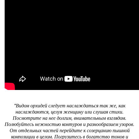
"Видом орхидей следует наслаждаться так же, как
наслаждаются, целуя женщину или слушая стихи.
Посмотрите на нее долгим, внимательным взглядом.
Полюбуйтесь нежностью контуров и разнообразием узоров.
От отдельных частей перейдите к созерцанию пышной
композиции в целом. Погрузитесь в богатство тонов и