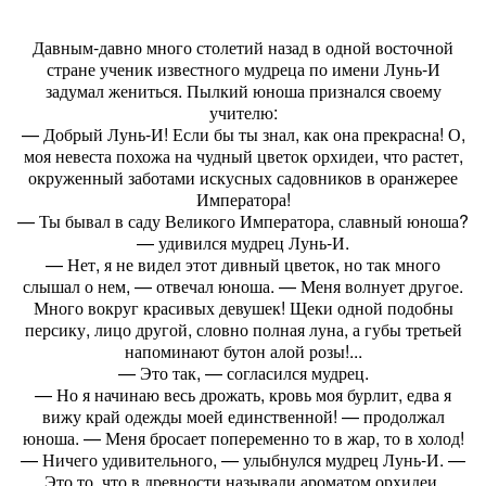
Давным-давно много столетий назад в одной восточной
стране ученик известного мудреца по имени Лунь-И
задумал жениться. Пылкий юноша признался своему
учителю:
— Добрый Лунь-И! Если бы ты знал, как она прекрасна! О,
моя невеста похожа на чудный цветок орхидеи, что растет,
окруженный заботами искусных садовников в оранжерее
Императора!
— Ты бывал в саду Великого Императора, славный юноша?
— удивился мудрец Лунь-И.
— Нет, я не видел этот дивный цветок, но так много
слышал о нем, — отвечал юноша. — Меня волнует другое.
Много вокруг красивых девушек! Щеки одной подобны
персику, лицо другой, словно полная луна, а губы третьей
напоминают бутон алой розы!...
— Это так, — согласился мудрец.
— Но я начинаю весь дрожать, кровь моя бурлит, едва я
вижу край одежды моей единственной! — продолжал
юноша. — Меня бросает попеременно то в жар, то в холод!
— Ничего удивительного, — улыбнулся мудрец Лунь-И. —
Это то, что в древности называли ароматом орхидеи.