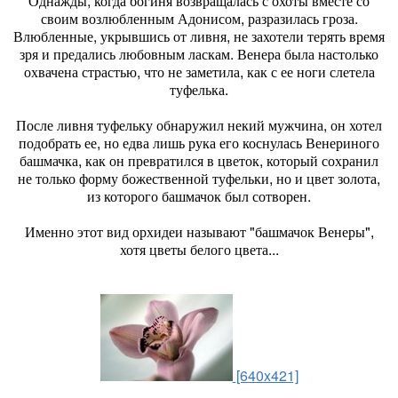
Однажды, когда богиня возвращалась с охоты вместе со
своим возлюбленным Адонисом, разразилась гроза.
Влюбленные, укрывшись от ливня, не захотели терять время
зря и предались любовным ласкам. Венера была настолько
охвачена страстью, что не заметила, как с ее ноги слетела
туфелька.
После ливня туфельку обнаружил некий мужчина, он хотел
подобрать ее, но едва лишь рука его коснулась Венериного
башмачка, как он превратился в цветок, который сохранил
не только форму божественной туфельки, но и цвет золота,
из которого башмачок был сотворен.
Именно этот вид орхидеи называют "башмачок Венеры",
хотя цветы белого цвета...
[640x421]