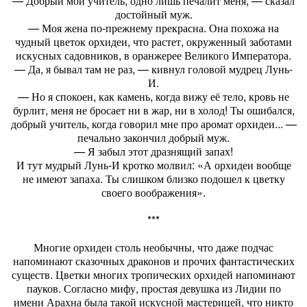
— Добрый мой учитель, одно лишь печалит меня, — сказал
достойный муж.
— Моя жена по-прежнему прекрасна. Она похожа на
чудный цветок орхидеи, что растет, окруженный заботами
искусных садовников, в оранжерее Великого Императора.
— Да, я бывал там не раз, — кивнул головой мудрец Лунь-
И.
— Но я спокоен, как камень, когда вижу её тело, кровь не
бурлит, меня не бросает ни в жар, ни в холод! Ты ошибался,
добрый учитель, когда говорил мне про аромат орхидеи... —
печально закончил добрый муж.
— Я забыл этот дразнящий запах!
И тут мудрый Лунь-И кротко молвил: «А орхидеи вообще
не имеют запаха. Ты слишком близко подошел к цветку
своего воображения».
***
Многие орхидеи столь необычны, что даже подчас
напоминают сказочных драконов и прочих фантастических
существ. Цветки многих тропических орхидей напоминают
пауков. Согласно мифу, простая девушка из Лидии по
имени Арахна была такой искусной мастерицей, что никто