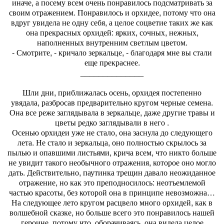
иначе, а посему всем очень понравилось подсматривать за
своим отражением. Понравилось и орхидее, потому что она
вдруг увидела не одну себя, а целое соцветие таких же как
она прекрасных орхидей: ярких, сочных, нежных,
наполненных внутренним светлым цветом.
- Смотрите, - кричало зеркальце, - благодаря мне вы стали
еще прекраснее.
______________
Шли дни, приближалась осень, орхидея постепенно
увядала, разбросав предварительно кругом черные семена.
Она все реже заглядывала в зеркальце, даже другие травы и
цветы редко заглядывали в него .
Осенью орхидеи уже не стало, она заснула до следующего
лета. Не стало и зеркальца, оно полностью скрылось за
пылью и опавшими листьями, крича всем, что никто больше
не увидит такого необычного отражения, которое оно могло
дать. Действительно, паутинка трещин давало неожиданное
отражение, но как это преподносилось: неотъемлемой
частью красоты, без которой она в принципе невозможна…
На следующее лето кругом расцвело много орхидей, как в
волшебной сказке, но больше всего это понравилось нашей
героине, потому что, оборачиваясь, она видела целое