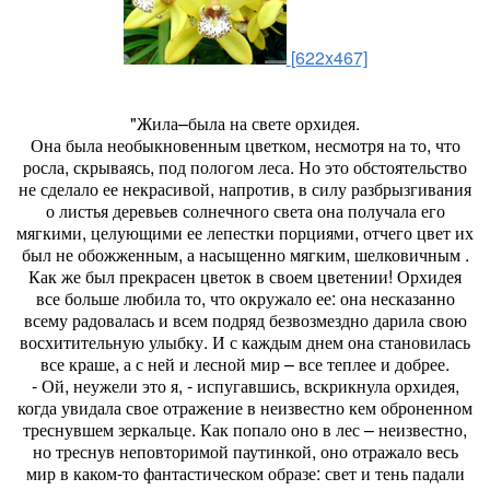
[622x467]
"Жила–была на свете орхидея.
Она была необыкновенным цветком, несмотря на то, что
росла, скрываясь, под пологом леса. Но это обстоятельство
не сделало ее некрасивой, напротив, в силу разбрызгивания
о листья деревьев солнечного света она получала его
мягкими, целующими ее лепестки порциями, отчего цвет их
был не обожженным, а насыщенно мягким, шелковичным .
Как же был прекрасен цветок в своем цветении! Орхидея
все больше любила то, что окружало ее: она несказанно
всему радовалась и всем подряд безвозмездно дарила свою
восхитительную улыбку. И с каждым днем она становилась
все краше, а с ней и лесной мир – все теплее и добрее.
- Ой, неужели это я, - испугавшись, вскрикнула орхидея,
когда увидала свое отражение в неизвестно кем оброненном
треснувшем зеркальце. Как попало оно в лес – неизвестно,
но треснув неповторимой паутинкой, оно отражало весь
мир в каком-то фантастическом образе: свет и тень падали