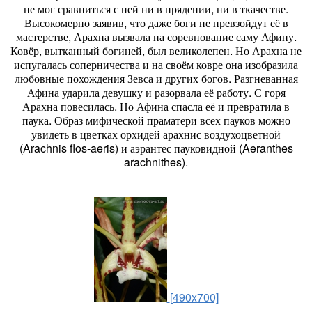
не мог сравниться с ней ни в прядении, ни в ткачестве.
Высокомерно заявив, что даже боги не превзойдут её в
мастерстве, Арахна вызвала на соревнование саму Афину.
Ковёр, вытканный богиней, был великолепен. Но Арахна не
испугалась соперничества и на своём ковре она изобразила
любовные похождения Зевса и других богов. Разгневанная
Афина ударила девушку и разорвала её работу. С горя
Арахна повесилась. Но Афина спасла её и превратила в
паука. Образ мифической праматери всех пауков можно
увидеть в цветках орхидей арахнис воздухоцветной
(Arachnis flos-aeris) и аэрантес пауковидной (Aeranthes
arachnithes).
[490x700]