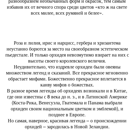
разнообразием необычайных форм и окрасок, тем самым
избавив их от вечного спора среди цветов «кто ж на свете
всех милее, всех румяней и белее».
Роза и лилия, ирис и нарцисс, гербера и хризантема
неустанно борются за место на своеобразном эстетическом
пьедестале. И только орхидея невозмутимо взирает на них с
высоты своего королевского величия.
Неудивительно, что издревле орхидеи были овеяны
множеством легенд и сказаний. Все прекрасное мгновенно
обрастает мифами. Божественно прекрасное вплетается в
канву мифов о божествах.
В разное время легенды об орхидеях возникали и в Китае,
где они известны с 8 века до н. э., и в Латинской Америке
(Коста-Рика, Венесуэла, Гватемала и Панама выбрали
орхидеи своим национальным цветком и эмблемой), и
позднее в Европе.
Но самая, наверное, красивая легенда – о происхождении
орхидей – зародилась в Новой Зеландии.