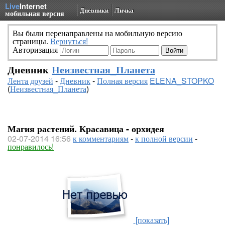
Live
Internet
Дневники
Личка
мобильная версия
Вы были перенаправлены на мобильную версию
страницы.
Вернуться!
Авторизация
Дневник
Неизвестная_Планета
Лента друзей
-
Дневник
-
Полная версия
ELENA_STOPKO
(
Неизвестная_Планета
)
Магия растений. Красавица - орхидея
02-07-2014 16:56
к комментариям
-
к полной версии
-
понравилось!
[показать]