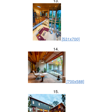
13.
[531x700]
14.
[700x588]
15.