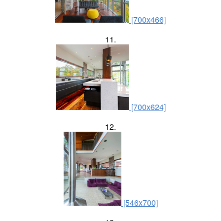
[700x466]
11.
[700x624]
12.
[546x700]