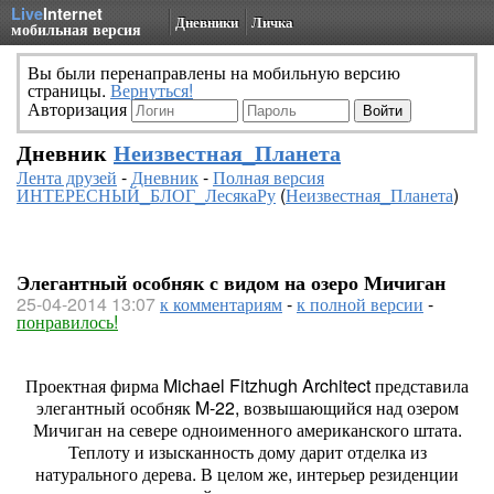
Live
Internet
Дневники
Личка
мобильная версия
Вы были перенаправлены на мобильную версию
страницы.
Вернуться!
Авторизация
Дневник
Неизвестная_Планета
Лента друзей
-
Дневник
-
Полная версия
ИНТЕРЕСНЫЙ_БЛОГ_ЛесякаРу
(
Неизвестная_Планета
)
Элегантный особняк с видом на озеро Мичиган
25-04-2014 13:07
к комментариям
-
к полной версии
-
понравилось!
Проектная фирма Michael Fitzhugh Architect представила
элегантный особняк M-22, возвышающийся над озером
Мичиган на севере одноименного американского штата.
Теплоту и изысканность дому дарит отделка из
натурального дерева. В целом же, интерьер резиденции