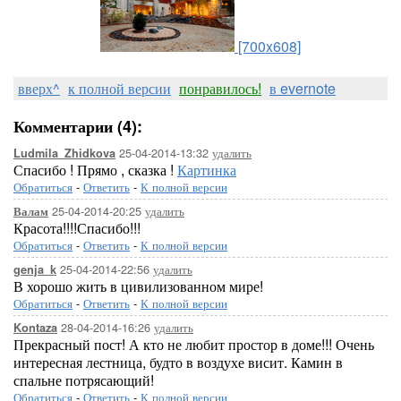
[700x608]
вверх^
к полной версии
понравилось!
в evernote
Комментарии (4):
25-04-2014-13:32
удалить
Ludmila_Zhidkova
Спасибо ! Прямо , сказка !
Картинка
Обратиться
-
Ответить
-
К полной версии
25-04-2014-20:25
удалить
Валам
Красота!!!!Спасибо!!!
Обратиться
-
Ответить
-
К полной версии
25-04-2014-22:56
удалить
genja_k
В хорошо жить в цивилизованном мире!
Обратиться
-
Ответить
-
К полной версии
28-04-2014-16:26
удалить
Kontaza
Прекрасный пост! А кто не любит простор в доме!!! Очень
интересная лестница, будто в воздухе висит. Камин в
спальне потрясающий!
Обратиться
-
Ответить
-
К полной версии