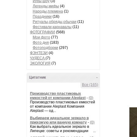
Игры,шоу
(3)
Легенды,мифы
(4)
Народы,племена
(1)
Праздники
(16)
Ритуалы,обряды,обычаи
(11)
Фестивали,карнавалы
(11)
ФОТОГРАФИИ
(568)
Мои фото
(77)
Фото дня
(183)
Фотоподборки
(297)
ФЭНТЕЗИ
(4)
ЧУДЕСА
(7)
ЭКОЛОГИЯ
(7)
Цитатник
-
Все (165)
Производство пластиковых
емкостей от компании Aleplast
-
(0)
Производство пластиковых емкостей
от компании Aleplast Компания
Aleplast — од...
Выбираем идеальное зеркало в
прихожую или ванную комнату
-
(0)
Как выбрать идеальное зеркало в
Липецке: советы и рекомендации ...