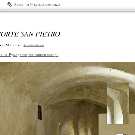
Авось
из (+ сутки) дневников
ORTE SAN PIETRO
я 2014 г. 13:10
+ в цитатник
ы_и_Рукоделие
все записи автора