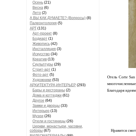
Осень
(21)
Весна
(6)
Лето
(2)
А ВЫ КАК ДУМАЕТЕ? (Вопросы)
(8)
Палеонтология
(5)
АРТ
(131)
Арт-проект
(8)
Бодиарт
(1)
Живопись
(42)
Инсталляция
(3)
Искусство
(34)
Креатив
(13)
Скульптуры
(29)
Стрит-арт
(1)
Фото-арт
(5)
Отель Corte San
Художники
(53)
многочисленные
АРХИТЕКТУРА,ИНТЕРЬЕР
(293)
Бары и рестораны
(2)
Благодаря идеям
Дома и коттеджи
(61)
Другое
(64)
Замки и дворцы
(33)
Интерьер
(13)
Музеи
(26)
Отели и гостиницы
(26)
Церкви, монастыри, часовни,
Нравится смот
соборы
(67)
ВИДЕОМАТЕРИАЛЫ
(88)