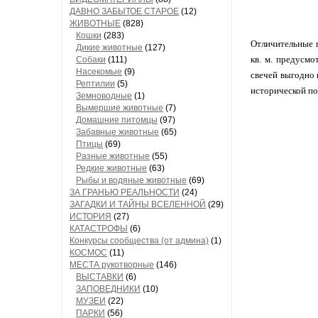
ДАВНО ЗАБЫТОЕ СТАРОЕ
(12)
ЖИВОТНЫЕ
(828)
Кошки
(283)
Отличительные п
Дикие животные
(127)
кв. м. предусмо
Собаки
(111)
Насекомые
(9)
свечей выгодно 
Рептилии
(5)
исторической по
Земноводные
(1)
Вымершие животные
(7)
Домашние питомцы
(97)
Забавные животные
(65)
Птицы
(69)
Разные животные
(55)
Редкие животные
(63)
Рыбы и водяные животные
(69)
ЗА ГРАНЬЮ РЕАЛЬНОСТИ
(24)
ЗАГАДКИ И ТАЙНЫ ВСЕЛЕННОЙ
(29)
ИСТОРИЯ
(27)
КАТАСТРОФЫ
(6)
Конкурсы сообщества (от админа)
(1)
КОСМОС
(11)
МЕСТА рукотворные
(146)
ВЫСТАВКИ
(6)
ЗАПОВЕДНИКИ
(10)
МУЗЕИ
(22)
ПАРКИ
(56)