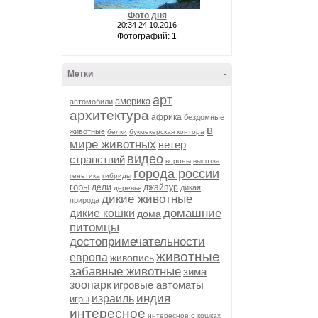
Фото дня
20:34 24.10.2016
Фотографий: 1
Метки
-
арт
америка
автомобили
архитектура
африка
бездомные
в
животные
белки
букмекерская контора
мире животных
ветер
видео
странствий
вороны
высотка
города россии
генетика
гибриды
горы
дели
джайпур
дикая
деревья
дикие животные
природа
домашние
дикие кошки
дома
питомцы
достопримечательности
животные
европа
живопись
забавные животные
зима
зоопарк
игровые автоматы
индия
израиль
игры
интересное
интересное о кошках