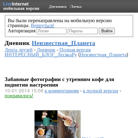
Live
Internet
Дневники
Личка
мобильная версия
Вы были перенаправлены на мобильную версию
страницы.
Вернуться!
Авторизация
Дневник
Неизвестная_Планета
Лента друзей
-
Дневник
-
Полная версия
ИНТЕРЕСНЫЙ_БЛОГ_ЛесякаРу
(
Неизвестная_Планета
)
Забавные фотографии с утренним кофе для
поднятия настроения
10-01-2014 15:08
к комментариям
-
к полной версии
-
понравилось!