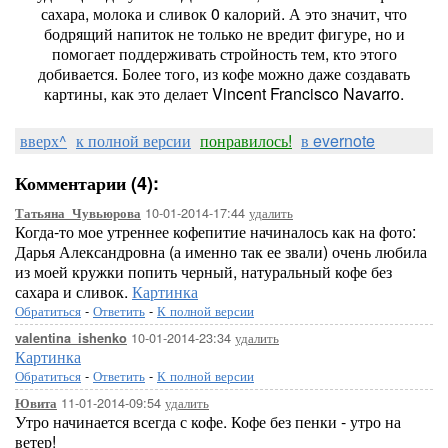
сахара, молока и сливок 0 калорий. А это значит, что
бодрящий напиток не только не вредит фигуре, но и
помогает поддерживать стройность тем, кто этого
добивается. Более того, из кофе можно даже создавать
картины, как это делает Vincent Francisco Navarro.
вверх^
к полной версии
понравилось!
в evernote
Комментарии (4):
10-01-2014-17:44
удалить
Татьяна_Чувьюрова
Когда-то мое утреннее кофепитие начиналось как на фото:
Дарья Александровна (а именно так ее звали) очень любила
из моей кружки попить черный, натуральный кофе без
сахара и сливок.
Картинка
Обратиться
-
Ответить
-
К полной версии
10-01-2014-23:34
удалить
valentina_ishenko
Картинка
Обратиться
-
Ответить
-
К полной версии
11-01-2014-09:54
удалить
Ювита
Утро начинается всегда с кофе. Кофе без пенки - утро на
ветер!