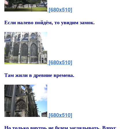
[680x510]
Если налево пойдём, то увидим замок.
[680x510]
Там жили в древние времена.
[680x510]
Но только внутрь не будем заглядывать. Вдруг