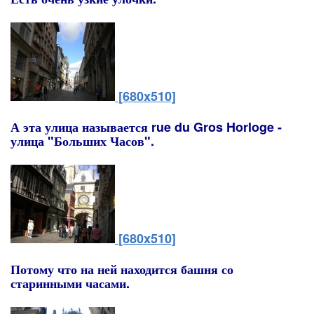
[680x510]
А эта улица называется rue du Gros Horloge -
улица "Больших Часов".
[680x510]
Потому что на ней находится башня со
старинными часами.