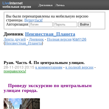
Live
Internet
Дневники
Личка
мобильная версия
Вы были перенаправлены на мобильную версию
страницы.
Вернуться!
Авторизация
Дневник
Неизвестная_Планета
Лента друзей
-
Дневник
-
Полная версия
klari126
(
Неизвестная_Планета
)
Руан. Часть 4. По центральным улицам.
28-11-2013 20:15
к комментариям
-
к полной версии
-
понравилось!
Проведу экскурсию по центральным
улицам города.