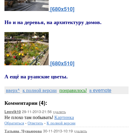
[680x510]
Но и на деревья, на архитектуру домов.
[680x510]
А ещё на руанские цветы.
вверх^
к полной версии
понравилось!
в evernote
Комментарии (4):
29-11-2013-21:56
удалить
Leovik10
Не плохо там побывать!
Картинка
Обратиться
-
Ответить
-
К полной версии
30-11-2013-10:19
удалить
Татьяна_Чувьюрова