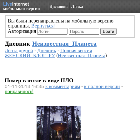
Live
Internet
Дневники
Личка
мобильная версия
Вы были перенаправлены на мобильную версию
страницы.
Вернуться!
Авторизация
Дневник
Неизвестная_Планета
Лента друзей
-
Дневник
-
Полная версия
ЖЕНСКИЙ_БЛОГ_РУ
(
Неизвестная_Планета
)
Номер в отеле в виде НЛО
01-11-2013 16:35
к комментариям
-
к полной версии
-
понравилось!