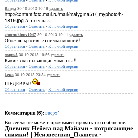
30-10-2013-16:16
удалить
Ванда
http://content.foto.mail.ru/mail/malygina51/_myphoto/h-
1819.jpg А это у нас.
Обратиться
-
Ответить
-
К полной версии
30-10-2013-19:11
удалить
zhernokleev1947
Обожаю красивые снимки молний!
Обратиться
-
Ответить
-
К полной версии
30-10-2013-19:56
удалить
лорик3
Какие захватывающие моменты !!!
Обратиться
-
Ответить
-
К полной версии
30-10-2013-23:34
удалить
Lyus
ШЕДЕВРЫ!
Обратиться
-
Ответить
-
К полной версии
Комментарии (6):
вверх^
Вы сейчас не можете прокомментировать это сообщение.
Дневник Небеса над Майами - потрясающие
снимки! | Неизвестная_Планета -