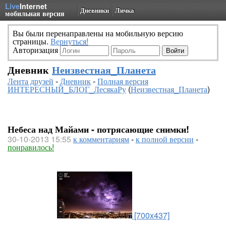
Live
Internet
Дневники
Личка
мобильная версия
Вы были перенаправлены на мобильную версию
страницы.
Вернуться!
Авторизация
Дневник
Неизвестная_Планета
Лента друзей
-
Дневник
-
Полная версия
ИНТЕРЕСНЫЙ_БЛОГ_ЛесякаРу
(
Неизвестная_Планета
)
Небеса над Майами - потрясающие снимки!
30-10-2013 15:55
к комментариям
-
к полной версии
-
понравилось!
[700x437]