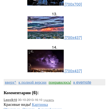
[700x700]
13.
[700x437]
14.
[700x437]
вверх^
к полной версии
понравилось!
в evernote
Комментарии (6):
30-10-2013-16:10
удалить
Leovik10
Красивые виды!
Картинка
Обратиться
-
Ответить
-
К полной версии