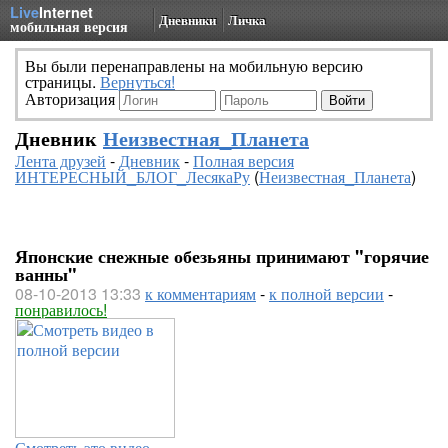
Live
Internet
Дневники
Личка
мобильная версия
Вы были перенаправлены на мобильную версию
страницы.
Вернуться!
Авторизация
Дневник
Неизвестная_Планета
Лента друзей
-
Дневник
-
Полная версия
ИНТЕРЕСНЫЙ_БЛОГ_ЛесякаРу
(
Неизвестная_Планета
)
Японские снежные обезьяны принимают "горячие
ванны"
08-10-2013 13:33
к комментариям
-
к полной версии
-
понравилось!
Смотреть это видео