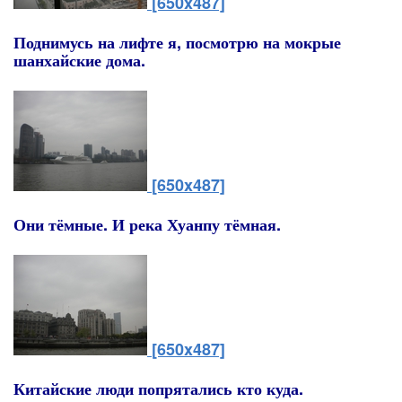
[650x487]
Поднимусь на лифте я, посмотрю на мокрые
шанхайские дома.
[650x487]
Они тёмные. И река Хуанпу тёмная.
[650x487]
Китайские люди попрятались кто куда.