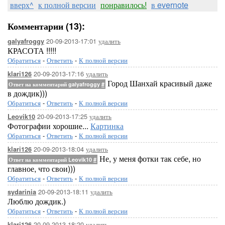
вверх^
к полной версии
понравилось!
в evernote
Комментарии (13):
20-09-2013-17:01
удалить
galyafroggy
КРАСОТА !!!!!
Обратиться
-
Ответить
-
К полной версии
20-09-2013-17:16
удалить
klari126
Город Шанхай красивый даже
Ответ на комментарий galyafroggy
#
в дождик)))
Обратиться
-
Ответить
-
К полной версии
20-09-2013-17:25
удалить
Leovik10
Фотографии хорошие...
Картинка
Обратиться
-
Ответить
-
К полной версии
20-09-2013-18:04
удалить
klari126
Не, у меня фотки так себе, но
Ответ на комментарий Leovik10
#
главное, что свои)))
Обратиться
-
Ответить
-
К полной версии
20-09-2013-18:11
удалить
sydarinia
Люблю дождик.)
Обратиться
-
Ответить
-
К полной версии
20-09-2013-18:20
удалить
klari126