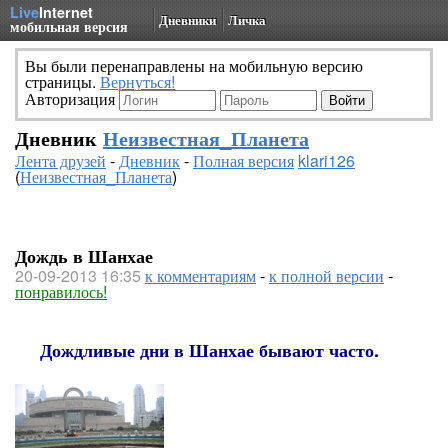
Live
Internet
Дневники
Личка
мобильная версия
Вы были перенаправлены на мобильную версию
страницы.
Вернуться!
Авторизация
Дневник
Неизвестная_Планета
Лента друзей
-
Дневник
-
Полная версия
klari126
(
Неизвестная_Планета
)
Дождь в Шанхае
20-09-2013 16:35
к комментариям
-
к полной версии
-
понравилось!
Дождливые дни в Шанхае бывают часто.