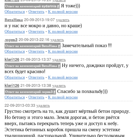
Я тоже)))
Ответ на комментарий sydarinia
#
Обратиться
-
Ответить
-
К полной версии
20-09-2013-19:07
удалить
ВитаНика
и у нас все мокро и давно, но краше)
Обратиться
-
Ответить
-
К полной версии
20-09-2013-22:16
удалить
лорик3
Замечательный показ !!!
Ответ на комментарий ВитаНика
#
Обратиться
-
Ответить
-
К полной версии
21-09-2013-13:37
удалить
klari126
Ну ничего, дождики пройдут, у
Ответ на комментарий ВитаНика
#
всех будет красиво!
Обратиться
-
Ответить
-
К полной версии
21-09-2013-13:38
удалить
klari126
Спасибо за похвальбу)))
Ответ на комментарий лорик3
#
Обратиться
-
Ответить
-
К полной версии
22-09-2013-03:33
удалить
Грустно смотреть на то, как душит мёртвый бетон природу.
Но бетону и этого мало. Земля дорогая, и бетон рвётся
вверх, пытаясь перекрыть теперь уже и доступ к небу.
Эстетика бетонных коробок пришла на смену эстетике
традиционной, пасторальной. Удивительно бестолковым