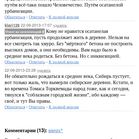
путём всё-таки пошло Человечество. Путём осатанелой
урбанизации.
Обратиться
-
Ответить
-
К полной версии
22-09-2013-17:07
удалить
klari126
Кому не нравится осатанелая
Ответ на комментарий
#
урбанизация, пусть продолжает жить в деревне. Нельзя на
все смотреть так хмуро. Без "мёртвого" бетона не построить
высоких домов, а они необходимы. Вам надо было в
средние века родиться. Без бетона. Но с инквизицией.
Обратиться
-
Ответить
-
К полной версии
22-09-2013-23:28
удалить
Не обязательно рождаться в средние века, Сибирь пустует,
вот только жаль, что вымерли сибирские деревни. Кстати, и
во времена Томаса Торквемады народ тоже, как и сегодня,
тянулся к "соблазнам городской жизни", ибо каждому —
своё, и тут Вы правы.
Обратиться
-
Ответить
-
К полной версии
Комментарии (13):
вверх^