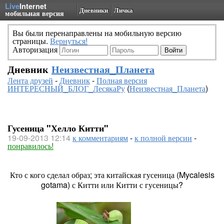
Live
Internet
Дневники
Личка
мобильная версия
Вы были перенаправлены на мобильную версию
страницы.
Вернуться!
Авторизация
Дневник
Неизвестная_Планета
Лента друзей
-
Дневник
-
Полная версия
ИНТЕРЕСНЫЙ_БЛОГ_ЛесякаРу
(
Неизвестная_Планета
)
Гусеница "Хелло Китти"
19-09-2013 12:14
к комментариям
-
к полной версии
-
понравилось!
Кто с кого сделал образ; эта китайская гусеница (Mycalesis
gotama) с Китти или Китти с гусеницы?