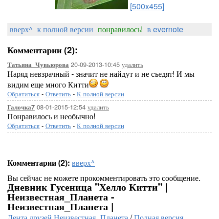
[500x455]
вверх^
к полной версии
понравилось!
в evernote
Комментарии (2):
20-09-2013-10:45
удалить
Татьяна_Чувьюрова
Наряд невзрачный - значит не найдут и не съедят! И мы
видим еще много Китти
Обратиться
-
Ответить
-
К полной версии
08-01-2015-12:54
удалить
Галочка7
Понравилось и необычно!
Обратиться
-
Ответить
-
К полной версии
Комментарии (2):
вверх^
Вы сейчас не можете прокомментировать это сообщение.
Дневник Гусеница "Хелло Китти" |
Неизвестная_Планета -
Неизвестная_Планета |
Лента друзей Неизвестная_Планета
/
Полная версия