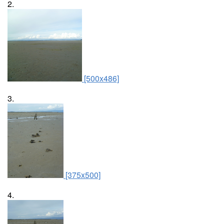
2.
[500x486]
3.
[375x500]
4.