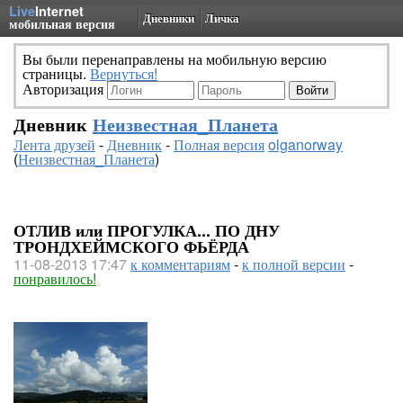
Live
Internet
Дневники
Личка
мобильная версия
Вы были перенаправлены на мобильную версию
страницы.
Вернуться!
Авторизация
Дневник
Неизвестная_Планета
Лента друзей
-
Дневник
-
Полная версия
olganorway
(
Неизвестная_Планета
)
ОТЛИВ или ПРОГУЛКА... ПО ДНУ
ТРОНДХЕЙМСКОГО ФЬЁРДА
11-08-2013 17:47
к комментариям
-
к полной версии
-
понравилось!