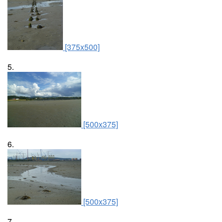
[375x500]
5.
[500x375]
6.
[500x375]
7.